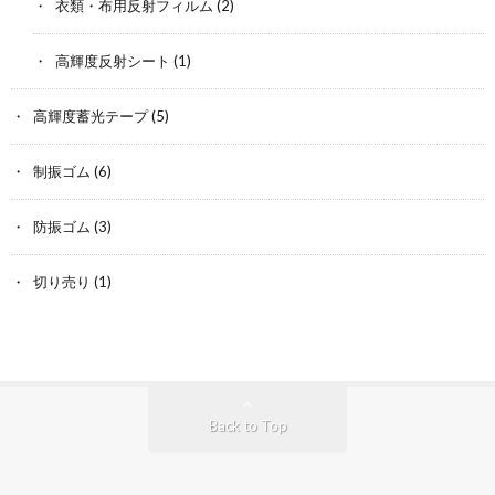
衣類・布用反射フィルム
(2)
高輝度反射シート
(1)
高輝度蓄光テープ
(5)
制振ゴム
(6)
防振ゴム
(3)
切り売り
(1)
Back to Top