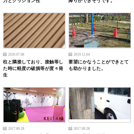
力とクッション性
降りができそうです。
2020.07.08
2019.12.04
柱と隣接しており、接触等し
要望にかなうことができとて
た時に軽度の破損等が度々発
も助かりました。
生
2017.09.28
2017.09.28