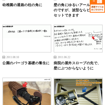
幼稚園の通路の柱の角に
壁の角にゆるいアールがある
のですが、波型ならピッタリ
セットできます
2011.08.10
2011.06.22
公園のパーゴラ基礎の養生に
病院の屋外スロープの先で、
壁にぶつからないように