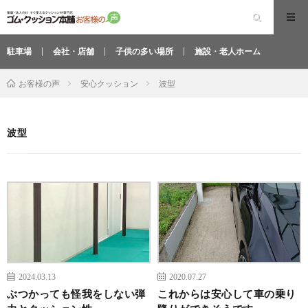
駐車場
会社・店舗
子供の多い場所
施設・老人ホーム
安心クッション
波型
お客様の声
波型
2024.03.13
2020.07.27
ぶつかっても怪我をしない弾
これからは安心して車の乗り