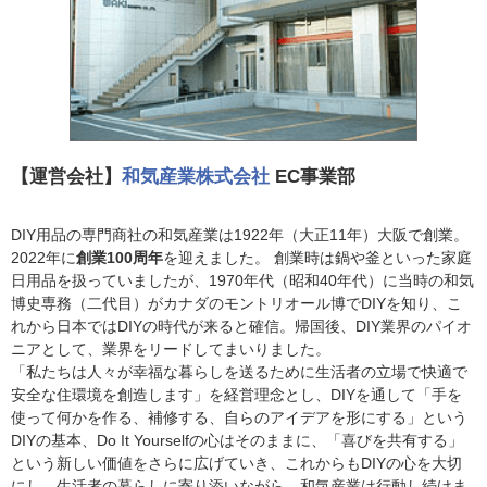
【運営会社】
和気産業株式会社
EC事業部
DIY用品の専門商社の和気産業は1922年（大正11年）大阪で創業。
2022年に
創業100周年
を迎えました。 創業時は鍋や釜といった家庭
日用品を扱っていましたが、1970年代（昭和40年代）に当時の和気
博史専務（二代目）がカナダのモントリオール博でDIYを知り、こ
れから日本ではDIYの時代が来ると確信。帰国後、DIY業界のパイオ
ニアとして、業界をリードしてまいりました。
「私たちは人々が幸福な暮らしを送るために生活者の立場で快適で
安全な住環境を創造します」を経営理念とし、DIYを通して「手を
使って何かを作る、補修する、自らのアイデアを形にする」という
DIYの基本、Do It Yourselfの心はそのままに、「喜びを共有する」
という新しい価値をさらに広げていき、これからもDIYの心を大切
にし、生活者の暮らしに寄り添いながら、和気産業は行動し続けま