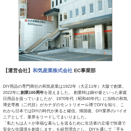
【運営会社】
和気産業株式会社
EC事業部
DIY用品の専門商社の和気産業は1922年（大正11年）大阪で創業。
2022年に
創業100周年
を迎えました。 創業時は鍋や釜といった家庭
日用品を扱っていましたが、1970年代（昭和40年代）に当時の和気
博史専務（二代目）がカナダのモントリオール博でDIYを知り、こ
れから日本ではDIYの時代が来ると確信。帰国後、DIY業界のパイオ
ニアとして、業界をリードしてまいりました。
「私たちは人々が幸福な暮らしを送るために生活者の立場で快適で
安全な住環境を創造します」を経営理念とし、DIYを通して「手を