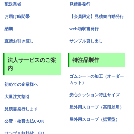
配送業者
見積書発行
お届け時間帯
【会員限定】見積書自動発行
納期
web領収書発行
直接お引き渡し
サンプル貸し出し
法人サービスのご案
特注品製作
内
ゴムシートの加工（オーダー
カット）
初めての企業様へ
安心クッション特注サイズ
大量注文割引
屋外用スロープ（高段差用）
見積書発行します
屋外用スロープ（据置型）
公費・校費支払いOK
サンプル無料貸し出し