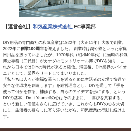
【運営会社】
和気産業株式会社
EC事業部
DIY用品の専門商社の和気産業は1922年（大正11年）大阪で創業。
2022年に
創業100周年
を迎えました。 創業時は鍋や釜といった家庭
日用品を扱っていましたが、1970年代（昭和40年代）に当時の和気
博史専務（二代目）がカナダのモントリオール博でDIYを知り、こ
れから日本ではDIYの時代が来ると確信。帰国後、DIY業界のパイオ
ニアとして、業界をリードしてまいりました。
「私たちは人々が幸福な暮らしを送るために生活者の立場で快適で
安全な住環境を創造します」を経営理念とし、DIYを通して「手を
使って何かを作る、補修する、自らのアイデアを形にする」という
DIYの基本、Do It Yourselfの心はそのままに、「喜びを共有する」
という新しい価値をさらに広げていき、これからもDIYの心を大切
にし、生活者の暮らしに寄り添いながら、和気産業は行動し続けま
す。