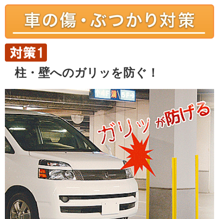
柱・壁へのガリッを防ぐ！