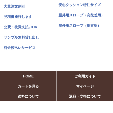
安心クッション特注サイズ
大量注文割引
屋外用スロープ（高段差用）
見積書発行します
屋外用スロープ（据置型）
公費・校費支払いOK
サンプル無料貸し出し
料金後払いサービス
HOME
ご利用ガイド
カートを見る
マイページ
送料について
返品・交換について