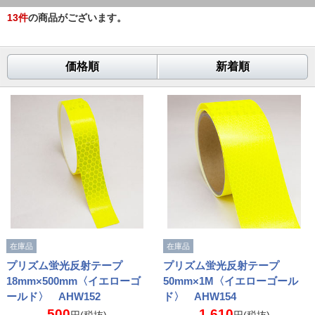
13
件
の商品がございます。
価格順
新着順
在庫品
在庫品
プリズム蛍光反射テープ
プリズム蛍光反射テープ
18mm×500mm〈イエローゴ
50mm×1M〈イエローゴール
ールド〉 AHW152
ド〉 AHW154
500
1,610
円(税抜)
円(税抜)