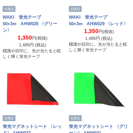
在庫品
在庫品
WAKI 蛍光テープ
WAKI 蛍光テープ
50×3m AHW028 〈グリー
50×3m AHW029 〈レッド〉
ン〉
1,350
円(税抜)
1,350
円(税抜)
1,485
円 (税込)
標識や目印に。光が当たると眩
1,485
円 (税込)
しく輝く蛍光テープ
標識や目印に。光が当たると眩
しく輝く蛍光テープ
在庫品
在庫品
蛍光マグネットシート 〈レッ
蛍光マグネットシート 〈グリ
ド〉 AHW032
ーン〉 AHW031