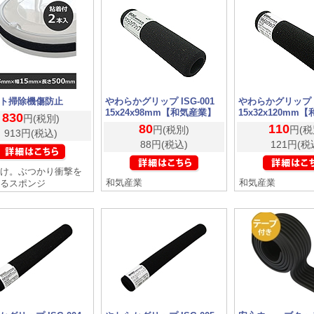
ト掃除機傷防止
やわらかグリップ ISG-001
やわらかグリップ IS
15x24x98mm【和気産業】
15x32x120mm
830
円(税別)
80
110
円(税別)
円(税
913円(税込)
88円(税込)
121円(税
け。ぶつかり衝撃を
和気産業
和気産業
るスポンジ