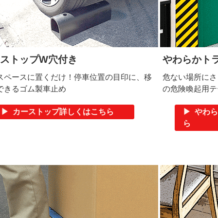
ストップW穴付き
やわらかト
スペースに置くだけ！停車位置の目印に、移
危ない場所にさ
できるゴム製車止め
の危険喚起用テ
▶ カーストップ詳しくはこちら
▶ やわ
ら