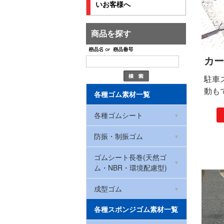
いお客様へ
商品を探す
カー
駐車
動も
各種ゴム素材一覧
各種ゴムシート
環境配慮型ゴムシート
防振・制振ゴム
(RoHS2対応)
ハイパー防振ゴムマット
ゴムシート長巻(天然ゴ
NBRゴム(ニトリルゴム)
ム・NBR・環境配慮型)
防振ゴム
CRゴム(クロロプレン)
厚さ0.5mm
成型ゴム
ハイパー防振ゴムマット
ゴムストッパー
各種スポンジゴム素材一覧
天然ゴム
(洗濯機・冷蔵庫用)
厚さ1mm