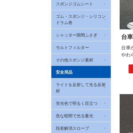
防振クッションゴム(筒状)
スポンジゴムシート
クッションラバー
制振ゴム(ハネナイト)
厚さ2mm
ゴム栓
EPDMスポンジゴム
ゴム・スポンジ・シリコン
ウレタンゴム
W波ゴムクッション
厚さ3mm
ドラム巻
Oリング(オーリング・パッ
天然ゴム系スポンジゴム
マグネットゴム
防振・滑り止めゲル
厚さ5mm
キン)
トンネンルゴム
シャッター隙間ふさぎ
台車
スリムフレックス(ポロン
EPDMゴム
厚さ0.2mm
戸当たりゴム・カーストッ
スポンジ)
シャッター取っ手
モルトフィルター
台車
パー(ゴムクッション)
シリコンゴム
厚さ0.3mm
やわ
ウレタンフォーム
その他スポンジ素材
戸当たりゴム(Rohs対応)
ゴム素材用接着剤
カラーシート
安全用品
低反発ウレタンフォーム
当たりゴム・バンパーガー
天然ゴムシート 厚さ
ド
カラフルスポンジ
ライトを反射して光る反射
ウレタンチップクッション
0.5mm
材
カーストップ
カラーポリエチレンシート
環境配慮型スポンジゴム
天然ゴムシート 厚さ1mm
反射リフレクター
蛍光色で明るく目立つ
(RoHS2対応)
バックアップ材
天然ゴムシート 厚さ3mm
反射テープ
蛍光テープ
急な暗闇で光る蓄光
高耐久スポンジシート
天然ゴムシート 厚さ5mm
反射マグネットシート
蛍光マグネットシート
蓄光避難誘導ステッカー
段差解消スロープ
PEスポンジシート