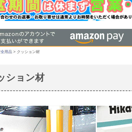
安全用品
> クッション材
ッション材