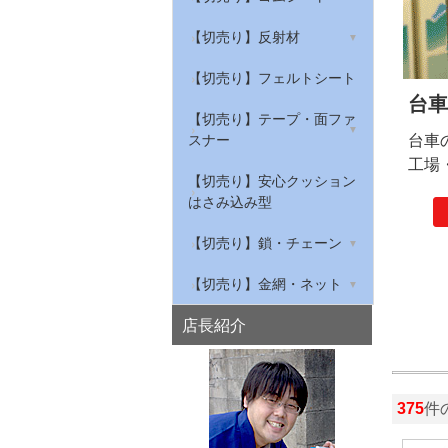
ンプロ
ープ
グレーチング騒音防止
筋入ゴムマット
【切売り】天然ゴムシート
【切売り】反射材
反射標識ステッカー
屋内用安全対策トラテープ
私はすべりません
給気口の吸音材
作業ゴムマット(農道マッ
【切売り】NBRゴムシート
リフレクター
【切売り】フェルトシート
ト・軽トラック荷台マッ
穴あきコーン
ト)
台車
【切売り】環境配慮型ゴム
衣類・布用反射材
【切売り】テープ・面ファ
シート
スナー
台車
水切り安全歩行マット
工場
【切売り】滑り止めゴム
綿テープ
【切売り】安心クッション
はさみ込み型
【切売り】ゴムチューブ・
ナイロンテープ
スポンジチューブ・溝ゴム
【切売り】鎖・チェーン
マジクロス
鉄チェーン
【切売り】金網・ネット
ステンレスチェーン
亀甲金網
店長紹介
アルミチェーン
平織金網
プラスチックチェーン
375
件