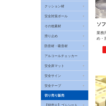
天然ゴムシート 厚さ2mm
衣類・布用反射フィルム
光る!階段滑り止め
室内用段差解消スロープ
クッション材
滑り止めゴムシート
反射メッセージプレート
蓄光テープ
屋外用段差解消スロープ
安心クッション(コーナー
安全対策ポール
ガード)
ブチルゴム
ソフ
反射腕章(腕バンド)
高輝度蓄光テープ
高段差スポンジスロープ
車止めやわらかゴムポール
その他素材
セーフティクッション
業務
黒い反射
光る!階段滑り止め スーパ
ベルト付きポール
照明反射材
滑り止め
め・
ーアルファ・フラッシュ
台車用やわらかバンパーク
ッション
カラープラポール
ソフトクッション
防音材・吸音材
貼ってはがせる蓄光テープ
台車用グリップ
室内用階段すべり止め
吸音材「QonPET(キュー
アルコールチェッカー
オンペット)」
壁用プロテクター
屋外用すべり止めテープ
安全床マット
制振シート
やわらかグリップ
滑り止めシート
滑り止めクッションマッ
安全サイン
遮音シート
ト メガマット
ロボット掃除機の傷防止
厚手滑り止めシート
コーン標示カバー
安全テープ
吸音パッド・吸音フェルト
はがせるフェルトシート
やわらかトラテープ
切り売り販売
屋内用すべり止めテープ
コーンバー用サイン
アルミテープ
足腰マット
屋内用ラインテープ ライ
【切売り】ゴムシート
お風呂用透明すべり止めテ
サインキャップ