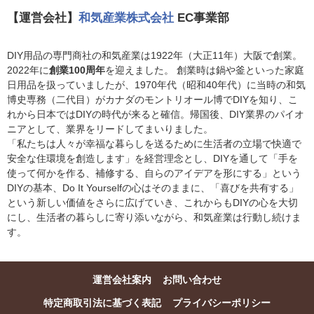
【運営会社】
和気産業株式会社
EC事業部
DIY用品の専門商社の和気産業は1922年（大正11年）大阪で創業。
2022年に
創業100周年
を迎えました。 創業時は鍋や釜といった家庭
日用品を扱っていましたが、1970年代（昭和40年代）に当時の和気
博史専務（二代目）がカナダのモントリオール博でDIYを知り、こ
れから日本ではDIYの時代が来ると確信。帰国後、DIY業界のパイオ
ニアとして、業界をリードしてまいりました。
「私たちは人々が幸福な暮らしを送るために生活者の立場で快適で
安全な住環境を創造します」を経営理念とし、DIYを通して「手を
使って何かを作る、補修する、自らのアイデアを形にする」という
DIYの基本、Do It Yourselfの心はそのままに、「喜びを共有する」
という新しい価値をさらに広げていき、これからもDIYの心を大切
にし、生活者の暮らしに寄り添いながら、和気産業は行動し続けま
す。
運営会社案内
お問い合わせ
特定商取引法に基づく表記
プライバシーポリシー