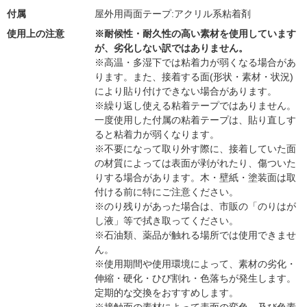
付属
屋外用両面テープ:アクリル系粘着剤
使用上の注意
※耐候性・耐久性の高い素材を使用しています
が、劣化しない訳ではありません。
※高温・多湿下では粘着力が弱くなる場合があ
ります。また、接着する面(形状・素材・状況)
により貼り付けできない場合があります。
※繰り返し使える粘着テープではありません。
一度使用した付属の粘着テープは、貼り直しす
ると粘着力が弱くなります。
※不要になって取り外す際に、接着していた面
の材質によっては表面が剥がれたり、傷ついた
りする場合があります。木・壁紙・塗装面は取
付ける前に特にご注意ください。
※のり残りがあった場合は、市販の「のりはが
し液」等で拭き取ってください。
※石油類、薬品が触れる場所では使用できませ
ん。
※使用期間や使用環境によって、素材の劣化・
伸縮・硬化・ひび割れ・色落ちが発生します。
定期的な交換をおすすめします。