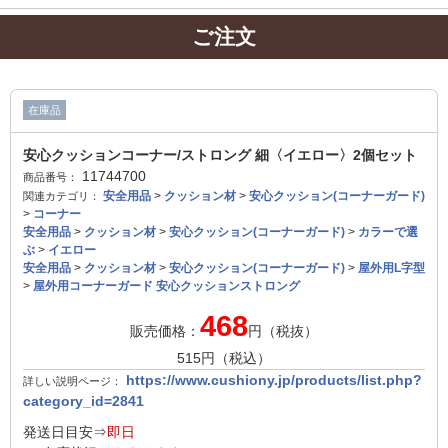
ご注文
在庫品
安心クッションコーナー/ストロング 細〈イエロー〉2個セット
11744700
商品番号：
安全用品
>
クッション材
>
安心クッション(コーナーガード)
関連カテゴリ：
>
コーナー
安全用品
>
クッション材
>
安心クッション(コーナーガード)
>
カラーで選
ぶ
>
イエロー
安全用品
>
クッション材
>
安心クッション(コーナーガード)
>
屋外用L字型
>
屋外用コーナーガード 安心クッションストロング
468
販売価格：
円（税抜）
515
円（税込）
https://www.cushiony.jp/products/list.php?
詳しい説明ページ：
category_id=2841
発送日目安⇒
即日