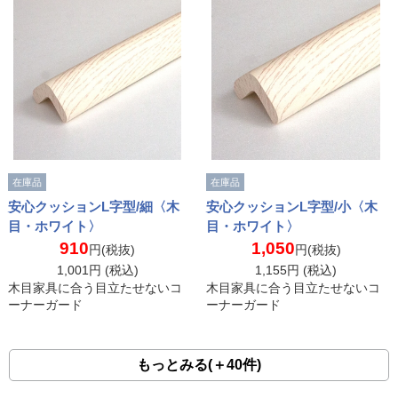
在庫品
在庫品
安心クッションL字型/細〈木
安心クッションL字型/小〈木
目・ホワイト〉
目・ホワイト〉
910
1,050
円(税抜)
円(税抜)
1,001
円 (税込)
1,155
円 (税込)
木目家具に合う目立たせないコ
木目家具に合う目立たせないコ
ーナーガード
ーナーガード
もっとみる(＋40件)