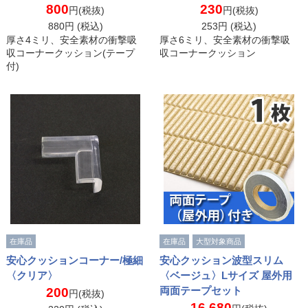
800
230
円(税抜)
円(税抜)
880
円 (税込)
253
円 (税込)
厚さ4ミリ、安全素材の衝撃吸
厚さ6ミリ、安全素材の衝撃吸
収コーナークッション(テープ
収コーナークッション
付)
在庫品
在庫品
大型対象商品
安心クッションコーナー/極細
安心クッション波型スリム
〈クリア〉
〈ベージュ〉Lサイズ 屋外用
両面テープセット
200
円(税抜)
16,680