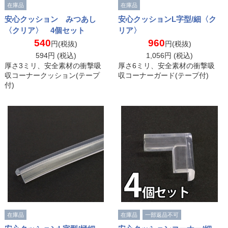
在庫品
在庫品
安心クッション みつあし
安心クッションL字型/細〈ク
〈クリア〉 4個セット
リア〉
540
960
円(税抜)
円(税抜)
594
円 (税込)
1,056
円 (税込)
厚さ3ミリ、安全素材の衝撃吸
厚さ6ミリ、安全素材の衝撃吸
収コーナークッション(テープ
収コーナーガード(テープ付)
付)
在庫品
在庫品
一部返品不可