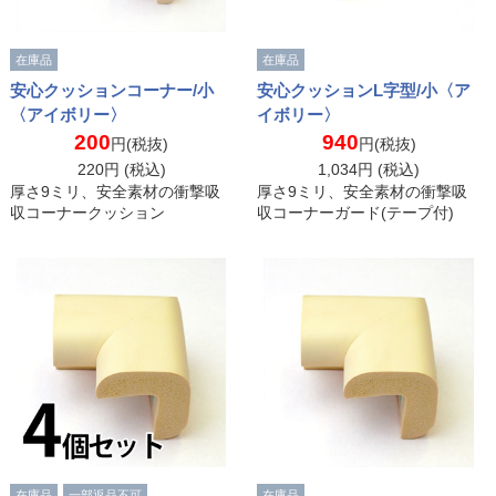
在庫品
在庫品
安心クッションコーナー/小
安心クッションL字型/小〈ア
〈アイボリー〉
イボリー〉
200
940
円(税抜)
円(税抜)
220
円 (税込)
1,034
円 (税込)
厚さ9ミリ、安全素材の衝撃吸
厚さ9ミリ、安全素材の衝撃吸
収コーナークッション
収コーナーガード(テープ付)
在庫品
一部返品不可
在庫品