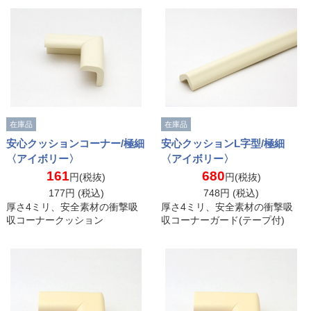
在庫品
在庫品
安心クッションコーナー/極細
安心クッションL字型/極細
〈アイボリー〉
〈アイボリー〉
161
680
円(税抜)
円(税抜)
177
円 (税込)
748
円 (税込)
厚さ4ミリ、安全素材の衝撃吸
厚さ4ミリ、安全素材の衝撃吸
収コーナークッション
収コーナーガード(テープ付)