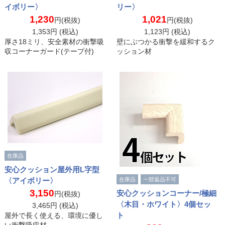
イボリー〉
リー〉
1,230
1,021
円(税抜)
円(税抜)
1,353
円 (税込)
1,123
円 (税込)
厚さ18ミリ、安全素材の衝撃吸
壁にぶつかる衝撃を緩和するク
収コーナーガード(テープ付)
ッション材
在庫品
安心クッション屋外用L字型
〈アイボリー〉
在庫品
一部返品不可
3,150
安心クッションコーナー/極細
円(税抜)
〈木目・ホワイト〉4個セッ
3,465
円 (税込)
ト
屋外で長く使える、環境に優し
い衝撃吸収材