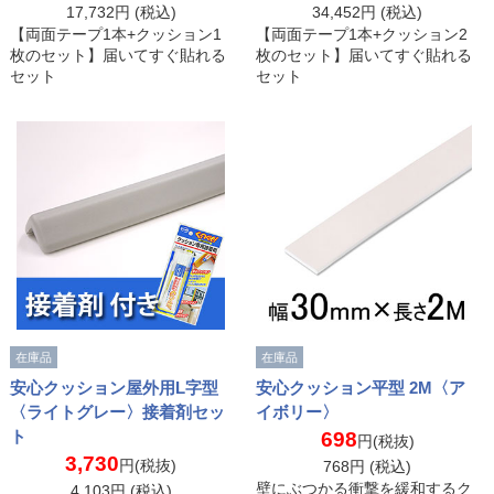
17,732
円 (税込)
34,452
円 (税込)
【両面テープ1本+クッション1
【両面テープ1本+クッション2
枚のセット】届いてすぐ貼れる
枚のセット】届いてすぐ貼れる
セット
セット
在庫品
在庫品
安心クッション屋外用L字型
安心クッション平型 2M〈ア
〈ライトグレー〉接着剤セッ
イボリー〉
ト
698
円(税抜)
3,730
円(税抜)
768
円 (税込)
壁にぶつかる衝撃を緩和するク
4,103
円 (税込)