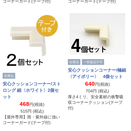
コーナーガード(テープ付)
コーナーガード(テープ付)
在庫品
一部返品不可
安心クッションコーナー/極細
〈アイボリー〉 4個セット
在庫品
640
安心クッションコーナー/スト
円(税抜)
ロング 細〈ホワイト〉2個セ
704
円 (税込)
ット
厚さ4ミリ、安全素材の衝撃吸
収コーナークッション(テープ
468
円(税抜)
付)
515
円 (税込)
【屋外専用】雨・紫外線に強い
コーナーガード(テープ付)