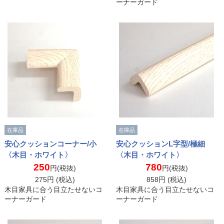
ーナーガード
在庫品
在庫品
安心クッションコーナー/小
安心クッションL字型/極細
〈木目・ホワイト〉
〈木目・ホワイト〉
250
780
円(税抜)
円(税抜)
275
円 (税込)
858
円 (税込)
木目家具に合う目立たせないコ
木目家具に合う目立たせないコ
ーナーガード
ーナーガード