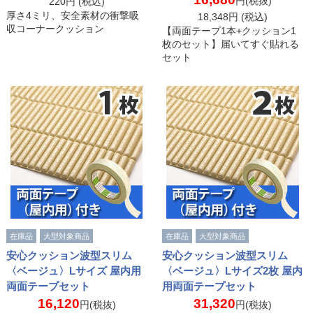
円(税抜)
220
円 (税込)
厚さ4ミリ、安全素材の衝撃吸
18,348
円 (税込)
収コーナークッション
【両面テープ1本+クッション1
枚のセット】届いてすぐ貼れる
セット
在庫品
大型対象商品
在庫品
大型対象商品
安心クッション波型スリム
安心クッション波型スリム
〈ベージュ〉Lサイズ 屋内用
〈ベージュ〉Lサイズ2枚 屋内
両面テープセット
用両面テープセット
16,120
31,320
円(税抜)
円(税抜)