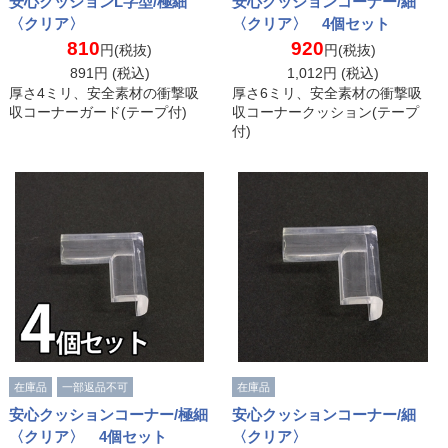
安心クッションL字型/極細
安心クッションコーナー/細
〈クリア〉
〈クリア〉 4個セット
810
920
円(税抜)
円(税抜)
891
円 (税込)
1,012
円 (税込)
厚さ4ミリ、安全素材の衝撃吸
厚さ6ミリ、安全素材の衝撃吸
収コーナーガード(テープ付)
収コーナークッション(テープ
付)
在庫品
一部返品不可
在庫品
安心クッションコーナー/極細
安心クッションコーナー/細
〈クリア〉 4個セット
〈クリア〉