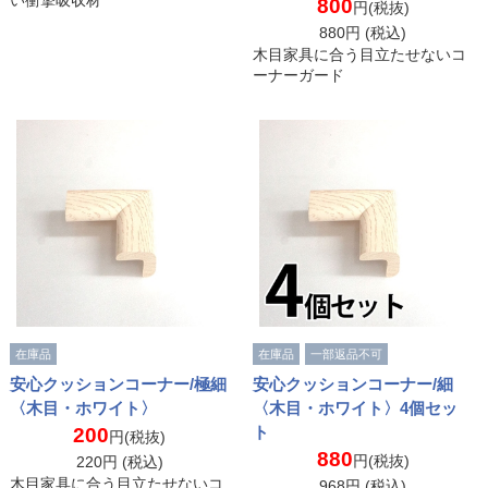
800
円(税抜)
880
円 (税込)
木目家具に合う目立たせないコ
ーナーガード
在庫品
在庫品
一部返品不可
安心クッションコーナー/極細
安心クッションコーナー/細
〈木目・ホワイト〉
〈木目・ホワイト〉4個セッ
ト
200
円(税抜)
880
円(税抜)
220
円 (税込)
木目家具に合う目立たせないコ
968
円 (税込)