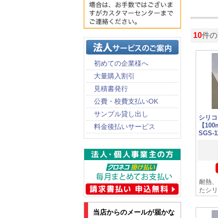
10
件の
初めての企業様へ
大量購入割引
見積書発行
公費・校費支払いOK
サンプル貸し出し
シリコ
【10
料金後払いサービス
SGS-
耐熱、
たシリ
当店からのメールが届かな