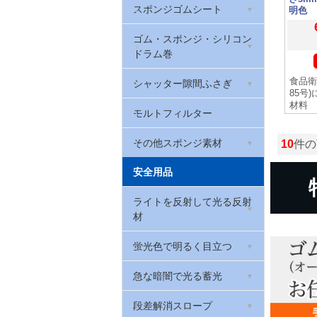
防振クッションゴム(筒状)
スポンジゴムシート
クッションラバー
制振ゴム(ハネナイト)
厚さ2mm
明色
ゴム栓
EPDMスポンジゴム
ゴム・スポンジ・シリコン
ウレタンゴム
W波ゴムクッション
厚さ3mm
ドラム巻
Oリング(オーリング・パッ
天然ゴム系スポンジゴム
マグネットゴム
防振・滑り止めゲル
厚さ5mm
キン)
食品衛
トンネンルゴム
シャッター隙間ふさぎ
85号
スリムフレックス(ポロン
EPDMゴム
厚さ0.2mm
材料
戸当たりゴム・カーストッ
スポンジ)
シャッター取っ手
モルトフィルター
パー(ゴムクッション)
シリコンゴム
厚さ0.3mm
ウレタンフォーム
その他スポンジ素材
10
件の
戸当たりゴム(Rohs対応)
ゴム素材用接着剤
カラーシート
安全用品
低反発ウレタンフォーム
当たりゴム・バンパーガー
天然ゴムシート 厚さ
ド
カラフルスポンジ
ライトを反射して光る反射
ウレタンチップクッション
0.5mm
材
カーストップ
カラーポリエチレンシート
環境配慮型スポンジゴム
天然ゴムシート 厚さ1mm
反射リフレクター
蛍光色で明るく目立つ
(RoHS2対応)
バックアップ材
天然ゴムシート 厚さ3mm
反射テープ
蛍光テープ
急な暗闇で光る蓄光
高耐久スポンジシート
天然ゴムシート 厚さ5mm
反射マグネットシート
蛍光マグネットシート
蓄光避難誘導ステッカー
段差解消スロープ
PEスポンジシート