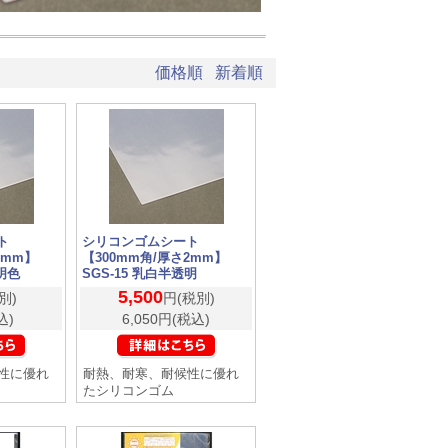
価格順
新着順
ト
シリコンゴムシート
2mm】
【300mm角/厚さ2mm】
透明色
SGS-15 乳白半透明
5,500
別)
円(税別)
込)
6,050円(税込)
性に優れ
耐熱、耐寒、耐候性に優れ
たシリコンゴム