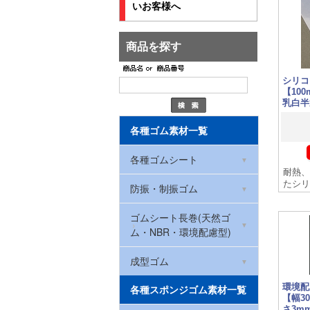
いお客様へ
商品を探す
シリコ
【10
乳白半
各種ゴム素材一覧
各種ゴムシート
耐熱、
たシリ
環境配慮型ゴムシート
防振・制振ゴム
(RoHS2対応)
ハイパー防振ゴムマット
ゴムシート長巻(天然ゴ
NBRゴム(ニトリルゴム)
ム・NBR・環境配慮型)
防振ゴム
CRゴム(クロロプレン)
厚さ0.5mm
成型ゴム
ハイパー防振ゴムマット
環境配
ゴムストッパー
各種スポンジゴム素材一覧
天然ゴム
(洗濯機・冷蔵庫用)
厚さ1mm
【幅30
さ3m