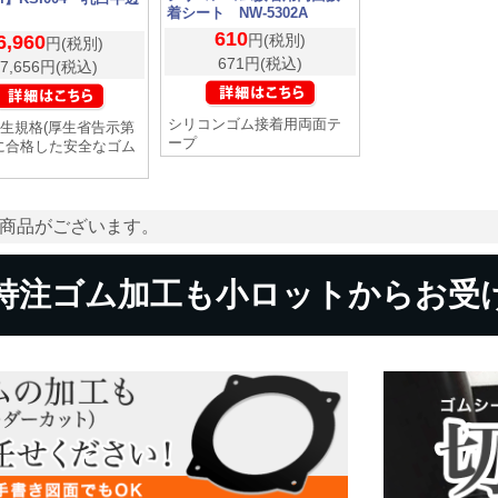
着シート NW-5302A
610
6,960
円(税別)
円(税別)
671円(税込)
7,656円(税込)
シリコンゴム接着用両面テ
生規格(厚生省告示第
ープ
)に合格した安全なゴム
商品がございます。
特注ゴム加工も小ロットからお受