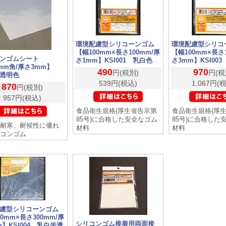
環境配慮型シリコーンゴム
環境配慮型シリコ
【幅100mm×長さ100mm/厚
【幅100mm×長さ
ンゴムシート
さ1mm】KSI001 乳白色
さ3mm】KSI00
0mm角/厚さ3mm】
490
970
円(税別)
円(税
透明色
539円(税込)
1,067円(
870
円(税別)
957円(税込)
食品衛生規格(厚生省告示第
食品衛生規格(厚
85号)に合格した安全なゴム
85号)に合格した
耐寒、耐候性に優れ
材料
材料
コンゴム
慮型シリコーンゴム
0mm×長さ300mm/厚
シリコンゴム接着用両面接
m】KSI004 乳白半透