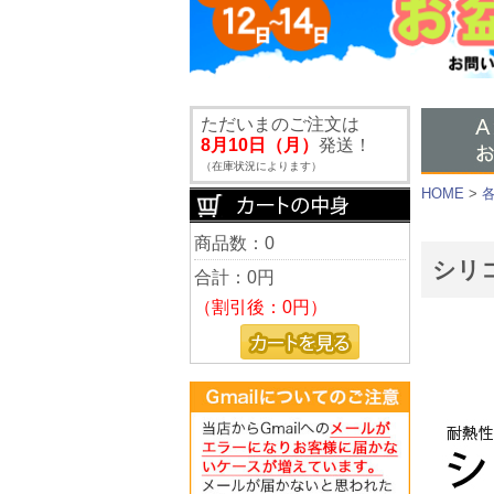
ただいまのご注文は
8月10日（月）
発送！
（在庫状況によります）
HOME
>
商品数：0
シリ
合計：
0円
（割引後：0円）