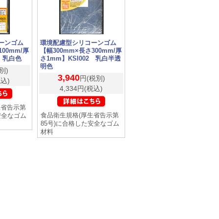
ーンゴム
環境配慮型シリコーンゴム
100mm/厚
【幅300mm×長さ300mm/厚
3 乳白色
さ1mm】KSI002 乳白半透
明色
別)
3,940
円(税別)
税込)
4,334円(税込)
生省告示第
食品衛生規格(厚生省告示第
安全なゴム
85号)に合格した安全なゴム
材料