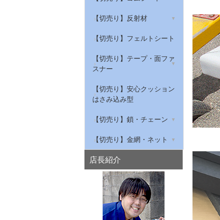
ンプロ
ープ
グレーチング騒音防止
筋入ゴムマット
【切売り】天然ゴムシート
【切売り】反射材
反射標識ステッカー
屋内用安全対策トラテープ
私はすべりません
給気口の吸音材
作業ゴムマット(農道マッ
【切売り】NBRゴムシート
リフレクター
【切売り】フェルトシート
ト・軽トラック荷台マッ
穴あきコーン
ト)
【切売り】環境配慮型ゴム
衣類・布用反射材
【切売り】テープ・面ファ
シート
スナー
水切り安全歩行マット
【切売り】滑り止めゴム
綿テープ
【切売り】安心クッション
はさみ込み型
【切売り】ゴムチューブ・
ナイロンテープ
スポンジチューブ・溝ゴム
【切売り】鎖・チェーン
マジクロス
鉄チェーン
【切売り】金網・ネット
ステンレスチェーン
亀甲金網
店長紹介
アルミチェーン
平織金網
プラスチックチェーン