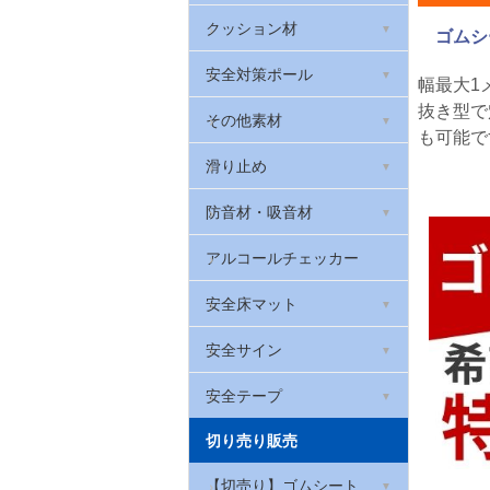
天然ゴムシート 厚さ2mm
衣類・布用反射フィルム
光る!階段滑り止め
室内用段差解消スロープ
クッション材
ゴムシ
滑り止めゴムシート
反射メッセージプレート
蓄光テープ
屋外用段差解消スロープ
安心クッション(コーナー
安全対策ポール
幅最大1
ガード)
ブチルゴム
抜き型で
反射腕章(腕バンド)
高輝度蓄光テープ
高段差スポンジスロープ
車止めやわらかゴムポール
その他素材
も可能で
セーフティクッション
黒い反射
光る!階段滑り止め スーパ
ベルト付きポール
照明反射材
滑り止め
ーアルファ・フラッシュ
台車用やわらかバンパーク
ッション
カラープラポール
ソフトクッション
防音材・吸音材
貼ってはがせる蓄光テープ
台車用グリップ
室内用階段すべり止め
吸音材「QonPET(キュー
アルコールチェッカー
オンペット)」
壁用プロテクター
屋外用すべり止めテープ
安全床マット
制振シート
やわらかグリップ
滑り止めシート
滑り止めクッションマッ
安全サイン
遮音シート
ト メガマット
ロボット掃除機の傷防止
厚手滑り止めシート
コーン標示カバー
安全テープ
吸音パッド・吸音フェルト
はがせるフェルトシート
やわらかトラテープ
切り売り販売
屋内用すべり止めテープ
コーンバー用サイン
アルミテープ
足腰マット
屋内用ラインテープ ライ
【切売り】ゴムシート
お風呂用透明すべり止めテ
サインキャップ