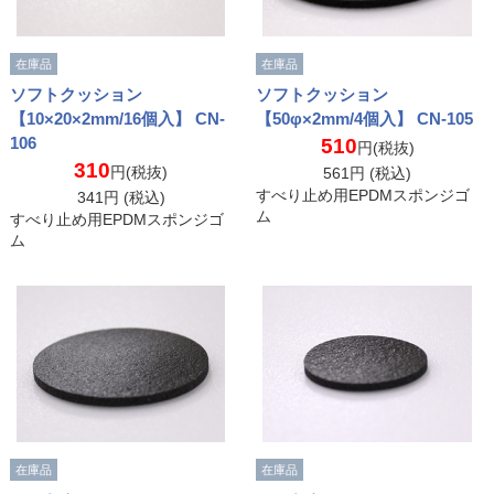
在庫品
在庫品
ソフトクッション
ソフトクッション
【10×20×2mm/16個入】 CN-
【50φ×2mm/4個入】 CN-105
106
510
円(税抜)
310
円(税抜)
561
円 (税込)
すべり止め用EPDMスポンジゴ
341
円 (税込)
ム
すべり止め用EPDMスポンジゴ
ム
在庫品
在庫品