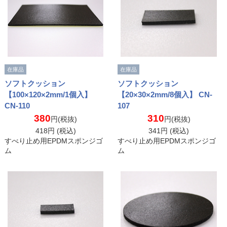
在庫品
在庫品
ソフトクッション
ソフトクッション
【100×120×2mm/1個入】
【20×30×2mm/8個入】 CN-
CN-110
107
380
310
円(税抜)
円(税抜)
418
円 (税込)
341
円 (税込)
すべり止め用EPDMスポンジゴ
すべり止め用EPDMスポンジゴ
ム
ム