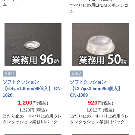
ム
すべり止め用EPDMスポンジゴ
ム
在庫品
在庫品
ソフトクッション
ソフトクッション
【6.4φ×1.6mm/96個入】 CN-
【12.7φ×3.5mm/50個入】
1020
CN-1009
1,200
920
円(税抜)
円(税抜)
1,320
円 (税込)
1,012
円 (税込)
当たり止め・すべり止め用ウレ
当たり止め・すべり止め用ウレ
タンクッション業務用パック
タンクッション業務用パック