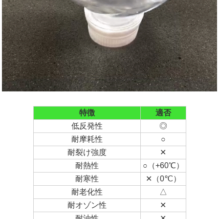
特徴
適否
低反発性
◎
耐摩耗性
○
耐裂け強度
✕
耐熱性
○（+60℃）
耐寒性
✕（0℃）
耐老化性
△
耐オゾン性
✕
耐油性
✕