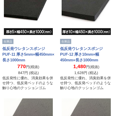
在庫品
在庫品
低反発ウレタンスポンジ
低反発ウレタンスポンジ
PUF-11 厚さ5mm×幅450mm×
PUF-12 厚さ10mm×幅
長さ1000mm
450mm×長さ1000mm
770
1,480
円(税抜)
円(税抜)
847
円 (税込)
1,628
円 (税込)
低反発性に優れ、消臭効果を併
低反発性に優れ、消臭効果を併
せ持つ、低反発ベッドのような
せ持つ、低反発ベッドのような
触り心地のクッションゴム
触り心地のクッションゴム