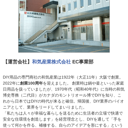
【運営会社】
和気産業株式会社
EC事業部
DIY用品の専門商社の和気産業は1922年（大正11年）大阪で創業。
2022年に
創業100周年
を迎えました。 創業時は鍋や釜といった家庭
日用品を扱っていましたが、1970年代（昭和40年代）に当時の和気
博史専務（二代目）がカナダのモントリオール博でDIYを知り、こ
れから日本ではDIYの時代が来ると確信。帰国後、DIY業界のパイオ
ニアとして、業界をリードしてまいりました。
「私たちは人々が幸福な暮らしを送るために生活者の立場で快適で
安全な住環境を創造します」を経営理念とし、DIYを通して「手を
使って何かを作る、補修する、自らのアイデアを形にする」という