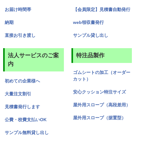
お届け時間帯
【会員限定】見積書自動発行
納期
web領収書発行
直接お引き渡し
サンプル貸し出し
法人サービスのご案
特注品製作
内
ゴムシートの加工（オーダー
カット）
初めての企業様へ
安心クッション特注サイズ
大量注文割引
屋外用スロープ（高段差用）
見積書発行します
屋外用スロープ（据置型）
公費・校費支払いOK
サンプル無料貸し出し