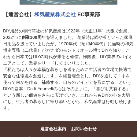
【運営会社】
和気産業株式会社
EC事業部
DIY用品の専門商社の和気産業は1922年（大正11年）大阪で創業。
2022年に
創業100周年
を迎えました。 創業時は鍋や釜といった家庭
日用品を扱っていましたが、1970年代（昭和40年代）に当時の和気
博史専務（二代目）がカナダのモントリオール博でDIYを知り、こ
れから日本ではDIYの時代が来ると確信。帰国後、DIY業界のパイオ
ニアとして、業界をリードしてまいりました。
「私たちは人々が幸福な暮らしを送るために生活者の立場で快適で
安全な住環境を創造します」を経営理念とし、DIYを通して「手を
使って何かを作る、補修する、自らのアイデアを形にする」という
DIYの基本、Do It Yourselfの心はそのままに、「喜びを共有する」
という新しい価値をさらに広げていき、これからもDIYの心を大切
にし、生活者の暮らしに寄り添いながら、和気産業は行動し続けま
す。
運営会社案内
お問い合わせ