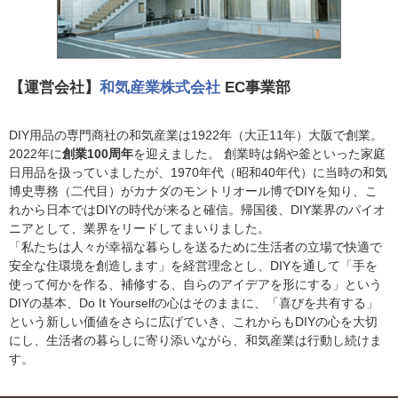
【運営会社】
和気産業株式会社
EC事業部
DIY用品の専門商社の和気産業は1922年（大正11年）大阪で創業。
2022年に
創業100周年
を迎えました。 創業時は鍋や釜といった家庭
日用品を扱っていましたが、1970年代（昭和40年代）に当時の和気
博史専務（二代目）がカナダのモントリオール博でDIYを知り、こ
れから日本ではDIYの時代が来ると確信。帰国後、DIY業界のパイオ
ニアとして、業界をリードしてまいりました。
「私たちは人々が幸福な暮らしを送るために生活者の立場で快適で
安全な住環境を創造します」を経営理念とし、DIYを通して「手を
使って何かを作る、補修する、自らのアイデアを形にする」という
DIYの基本、Do It Yourselfの心はそのままに、「喜びを共有する」
という新しい価値をさらに広げていき、これからもDIYの心を大切
にし、生活者の暮らしに寄り添いながら、和気産業は行動し続けま
す。