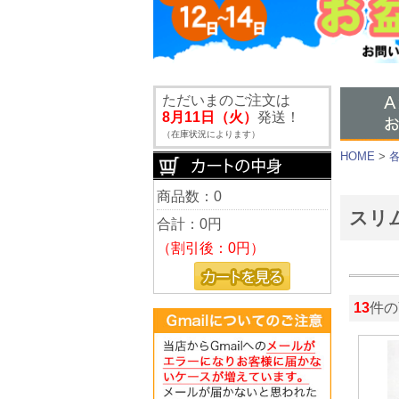
ただいまのご注文は
8月11日（火）
発送！
（在庫状況によります）
HOME
>
商品数：0
スリ
合計：
0円
（割引後：0円）
13
件の