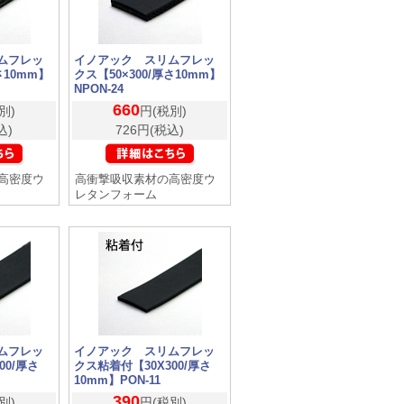
ムフレッ
イノアック スリムフレッ
さ10mm】
クス【50×300/厚さ10mm】
NPON-24
660
別)
円(税別)
込)
726円(税込)
高密度ウ
高衝撃吸収素材の高密度ウ
レタンフォーム
ムフレッ
イノアック スリムフレッ
00/厚さ
クス粘着付【30X300/厚さ
10mm】PON-11
390
別)
円(税別)