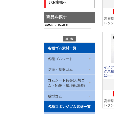
いお客様へ
商品を探す
高衝撃
レタン
各種ゴム素材一覧
各種ゴムシート
イノア
環境配慮型ゴムシート
防振・制振ゴム
クス粘
(RoHS2対応)
10mm
ハイパー防振ゴムマット
ゴムシート長巻(天然ゴ
NBRゴム(ニトリルゴム)
ム・NBR・環境配慮型)
防振ゴム
CRゴム(クロロプレン)
厚さ0.5mm
成型ゴム
ハイパー防振ゴムマット
高衝撃
レタン
ゴムストッパー
各種スポンジゴム素材一覧
天然ゴム
(洗濯機・冷蔵庫用)
厚さ1mm