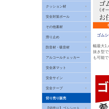
天然ゴムシート 厚さ2mm
衣類・布用反射フィルム
光る!階段滑り止め
室内用段差解消スロープ
クッション材
滑り止めゴムシート
反射メッセージプレート
蓄光テープ
屋外用段差解消スロープ
安心クッション(コーナー
安全対策ポール
ガード)
ブチルゴム
反射腕章(腕バンド)
高輝度蓄光テープ
高段差スポンジスロープ
車止めやわらかゴムポール
その他素材
セーフティクッション
ゴムシ
黒い反射
光る!階段滑り止め スーパ
ベルト付きポール
照明反射材
滑り止め
ーアルファ・フラッシュ
台車用やわらかバンパーク
幅最大1
ッション
カラープラポール
ソフトクッション
防音材・吸音材
抜き型で
貼ってはがせる蓄光テープ
台車用グリップ
室内用階段すべり止め
吸音材「QonPET(キュー
アルコールチェッカー
も可能で
オンペット)」
壁用プロテクター
屋外用すべり止めテープ
安全床マット
制振シート
やわらかグリップ
滑り止めシート
滑り止めクッションマッ
安全サイン
遮音シート
ト メガマット
ロボット掃除機の傷防止
厚手滑り止めシート
コーン標示カバー
安全テープ
吸音パッド・吸音フェルト
はがせるフェルトシート
やわらかトラテープ
切り売り販売
屋内用すべり止めテープ
コーンバー用サイン
アルミテープ
足腰マット
屋内用ラインテープ ライ
【切売り】ゴムシート
お風呂用透明すべり止めテ
サインキャップ