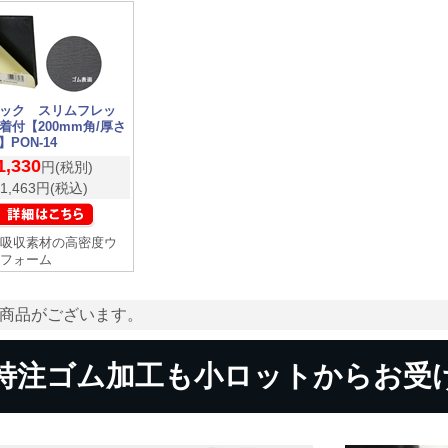
ック スリムフレッ
着付【200mm角/厚さ
】PON-14
1,330
円(税別)
1,463円(税込)
吸収素材の高密度ウ
フォーム
商品がございます。
特注ゴム加工も小ロットからお受