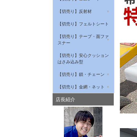
ンプロ
ープ
グレーチング騒音防止
筋入ゴムマット
【切売り】天然ゴムシート
【切売り】反射材
反射標識ステッカー
屋内用安全対策トラテープ
私はすべりません
給気口の吸音材
作業ゴムマット(農道マッ
【切売り】NBRゴムシート
リフレクター
【切売り】フェルトシート
ト・軽トラック荷台マッ
穴あきコーン
ト)
【切売り】環境配慮型ゴム
衣類・布用反射材
【切売り】テープ・面ファ
シート
スナー
水切り安全歩行マット
【切売り】滑り止めゴム
綿テープ
【切売り】安心クッション
はさみ込み型
【切売り】ゴムチューブ・
ナイロンテープ
スポンジチューブ・溝ゴム
【切売り】鎖・チェーン
マジクロス
鉄チェーン
【切売り】金網・ネット
ステンレスチェーン
亀甲金網
店長紹介
アルミチェーン
平織金網
プラスチックチェーン