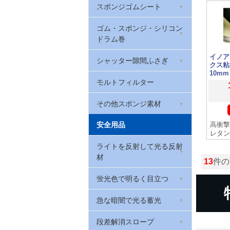
防振クッションゴム(筒状)
スポンジゴムシート
クッションラバー
制振ゴム(ハネナイト)
厚さ2mm
ゴム栓
EPDMスポンジゴム
ゴム・スポンジ・シリコン
ウレタンゴム
W波ゴムクッション
厚さ3mm
ドラム巻
Oリング(オーリング・パッ
天然ゴム系スポンジゴム
マグネットゴム
防振・滑り止めゲル
厚さ5mm
イノア
キン)
トンネンルゴム
シャッター隙間ふさぎ
クス粘
スリムフレックス(ポロン
EPDMゴム
厚さ0.2mm
10mm
戸当たりゴム・カーストッ
スポンジ)
シャッター取っ手
モルトフィルター
パー(ゴムクッション)
シリコンゴム
厚さ0.3mm
ウレタンフォーム
その他スポンジ素材
戸当たりゴム(Rohs対応)
ゴム素材用接着剤
カラーシート
安全用品
低反発ウレタンフォーム
高衝撃
当たりゴム・バンパーガー
レタン
天然ゴムシート 厚さ
ド
カラフルスポンジ
ライトを反射して光る反射
ウレタンチップクッション
0.5mm
材
13
件の
カーストップ
カラーポリエチレンシート
環境配慮型スポンジゴム
天然ゴムシート 厚さ1mm
反射リフレクター
蛍光色で明るく目立つ
(RoHS2対応)
バックアップ材
天然ゴムシート 厚さ3mm
反射テープ
蛍光テープ
急な暗闇で光る蓄光
高耐久スポンジシート
天然ゴムシート 厚さ5mm
反射マグネットシート
蛍光マグネットシート
蓄光避難誘導ステッカー
段差解消スロープ
PEスポンジシート