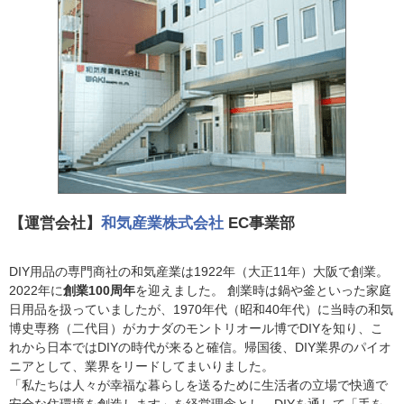
【運営会社】
和気産業株式会社
EC事業部
DIY用品の専門商社の和気産業は1922年（大正11年）大阪で創業。
2022年に
創業100周年
を迎えました。 創業時は鍋や釜といった家庭
日用品を扱っていましたが、1970年代（昭和40年代）に当時の和気
博史専務（二代目）がカナダのモントリオール博でDIYを知り、こ
れから日本ではDIYの時代が来ると確信。帰国後、DIY業界のパイオ
ニアとして、業界をリードしてまいりました。
「私たちは人々が幸福な暮らしを送るために生活者の立場で快適で
安全な住環境を創造します」を経営理念とし、DIYを通して「手を