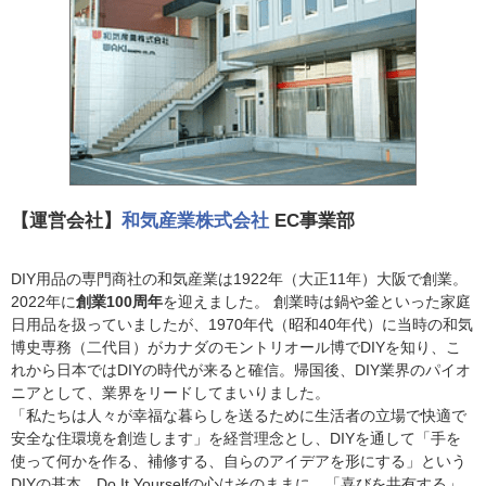
【運営会社】
和気産業株式会社
EC事業部
DIY用品の専門商社の和気産業は1922年（大正11年）大阪で創業。
2022年に
創業100周年
を迎えました。 創業時は鍋や釜といった家庭
日用品を扱っていましたが、1970年代（昭和40年代）に当時の和気
博史専務（二代目）がカナダのモントリオール博でDIYを知り、こ
れから日本ではDIYの時代が来ると確信。帰国後、DIY業界のパイオ
ニアとして、業界をリードしてまいりました。
「私たちは人々が幸福な暮らしを送るために生活者の立場で快適で
安全な住環境を創造します」を経営理念とし、DIYを通して「手を
使って何かを作る、補修する、自らのアイデアを形にする」という
DIYの基本、Do It Yourselfの心はそのままに、「喜びを共有する」