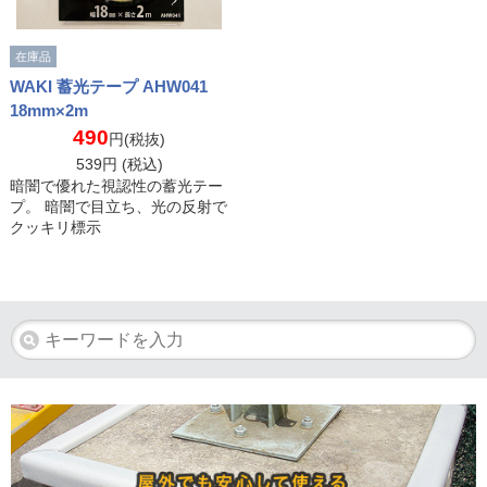
在庫品
WAKI 蓄光テープ AHW041
18mm×2m
490
円(税抜)
539
円 (税込)
暗闇で優れた視認性の蓄光テー
プ。 暗闇で目立ち、光の反射で
クッキリ標示