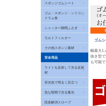
防振クッションゴム(筒状)
スポンジゴムシート
クッションラバー
制振ゴム(ハネナイト)
厚さ2mm
ゴム栓
EPDMスポンジゴム
ゴム・スポンジ・シリコン
ウレタンゴム
W波ゴムクッション
厚さ3mm
ドラム巻
Oリング(オーリング・パッ
天然ゴム系スポンジゴム
マグネットゴム
防振・滑り止めゲル
厚さ5mm
キン)
トンネンルゴム
シャッター隙間ふさぎ
スリムフレックス(ポロン
EPDMゴム
厚さ0.2mm
戸当たりゴム・カーストッ
スポンジ)
シャッター取っ手
モルトフィルター
ゴムシ
パー(ゴムクッション)
シリコンゴム
厚さ0.3mm
ウレタンフォーム
その他スポンジ素材
幅最大1
戸当たりゴム(Rohs対応)
ゴム素材用接着剤
抜き型で
カラーシート
安全用品
低反発ウレタンフォーム
当たりゴム・バンパーガー
も可能で
天然ゴムシート 厚さ
ド
カラフルスポンジ
ライトを反射して光る反射
ウレタンチップクッション
0.5mm
材
カーストップ
カラーポリエチレンシート
環境配慮型スポンジゴム
天然ゴムシート 厚さ1mm
反射リフレクター
蛍光色で明るく目立つ
(RoHS2対応)
バックアップ材
天然ゴムシート 厚さ3mm
反射テープ
蛍光テープ
急な暗闇で光る蓄光
高耐久スポンジシート
天然ゴムシート 厚さ5mm
反射マグネットシート
蛍光マグネットシート
蓄光避難誘導ステッカー
段差解消スロープ
PEスポンジシート