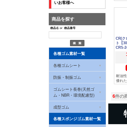
いお客様へ
商品を探す
CR(
ト【3
CRS-2
各種ゴム素材一覧
各種ゴムシート
耐油性
環境配慮型ゴムシート
防振・制振ゴム
優れた
(RoHS2対応)
ハイパー防振ゴムマット
ゴムシート長巻(天然ゴ
NBRゴム(ニトリルゴム)
ム・NBR・環境配慮型)
6
件の
防振ゴム
CRゴム(クロロプレン)
厚さ0.5mm
成型ゴム
ハイパー防振ゴムマット
ゴムストッパー
各種スポンジゴム素材一覧
天然ゴム
(洗濯機・冷蔵庫用)
厚さ1mm