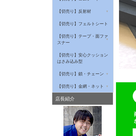
ンプロ
ープ
グレーチング騒音防止
筋入ゴムマット
【切売り】天然ゴムシート
【切売り】反射材
反射標識ステッカー
屋内用安全対策トラテープ
私はすべりません
給気口の吸音材
作業ゴムマット(農道マッ
【切売り】NBRゴムシート
リフレクター
【切売り】フェルトシート
ト・軽トラック荷台マッ
穴あきコーン
ト)
【切売り】環境配慮型ゴム
衣類・布用反射材
【切売り】テープ・面ファ
シート
スナー
水切り安全歩行マット
【切売り】滑り止めゴム
綿テープ
【切売り】安心クッション
はさみ込み型
【切売り】ゴムチューブ・
ナイロンテープ
スポンジチューブ・溝ゴム
【切売り】鎖・チェーン
マジクロス
鉄チェーン
【切売り】金網・ネット
ステンレスチェーン
亀甲金網
店長紹介
アルミチェーン
平織金網
プラスチックチェーン