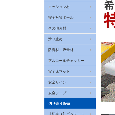
天然ゴムシート 厚さ2mm
衣類・布用反射フィルム
光る!階段滑り止め
室内用段差解消スロープ
クッション材
滑り止めゴムシート
反射メッセージプレート
蓄光テープ
屋外用段差解消スロープ
安心クッション(コーナー
安全対策ポール
ガード)
ブチルゴム
反射腕章(腕バンド)
高輝度蓄光テープ
高段差スポンジスロープ
車止めやわらかゴムポール
その他素材
セーフティクッション
黒い反射
光る!階段滑り止め スーパ
ベルト付きポール
照明反射材
滑り止め
ーアルファ・フラッシュ
台車用やわらかバンパーク
ッション
カラープラポール
ソフトクッション
防音材・吸音材
貼ってはがせる蓄光テープ
台車用グリップ
室内用階段すべり止め
吸音材「QonPET(キュー
アルコールチェッカー
オンペット)」
壁用プロテクター
屋外用すべり止めテープ
安全床マット
制振シート
やわらかグリップ
滑り止めシート
滑り止めクッションマッ
安全サイン
遮音シート
ト メガマット
ロボット掃除機の傷防止
厚手滑り止めシート
コーン標示カバー
安全テープ
吸音パッド・吸音フェルト
はがせるフェルトシート
やわらかトラテープ
切り売り販売
屋内用すべり止めテープ
コーンバー用サイン
アルミテープ
足腰マット
屋内用ラインテープ ライ
【切売り】ゴムシート
お風呂用透明すべり止めテ
サインキャップ