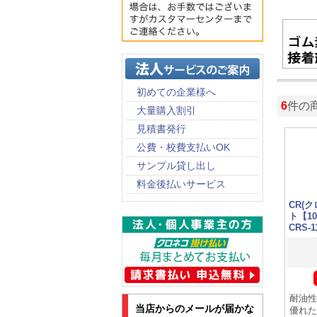
初めての企業様へ
6
件の
大量購入割引
見積書発行
公費・校費支払いOK
サンプル貸し出し
料金後払いサービス
CR(
ト【1
CRS-1
耐油性
当店からのメールが届かな
優れた