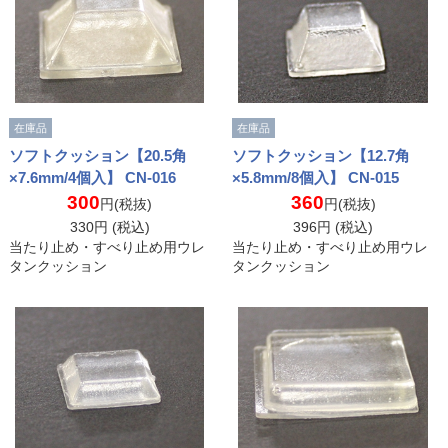
在庫品
在庫品
ソフトクッション【20.5角
ソフトクッション【12.7角
×7.6mm/4個入】 CN-016
×5.8mm/8個入】 CN-015
300
360
円(税抜)
円(税抜)
330
円 (税込)
396
円 (税込)
当たり止め・すべり止め用ウレ
当たり止め・すべり止め用ウレ
タンクッション
タンクッション