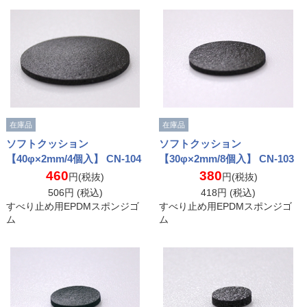
在庫品
在庫品
ソフトクッション
ソフトクッション
【40φ×2mm/4個入】 CN-104
【30φ×2mm/8個入】 CN-103
460
380
円(税抜)
円(税抜)
506
円 (税込)
418
円 (税込)
すべり止め用EPDMスポンジゴ
すべり止め用EPDMスポンジゴ
ム
ム