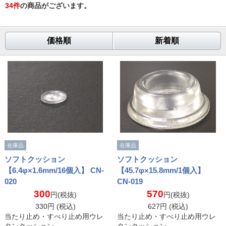
34
件
の商品がございます。
価格順
新着順
在庫品
在庫品
ソフトクッション
ソフトクッション
【6.4φ×1.6mm/16個入】 CN-
【45.7φ×15.8mm/1個入】
020
CN-019
300
570
円(税抜)
円(税抜)
330
円 (税込)
627
円 (税込)
当たり止め・すべり止め用ウレ
当たり止め・すべり止め用ウレ