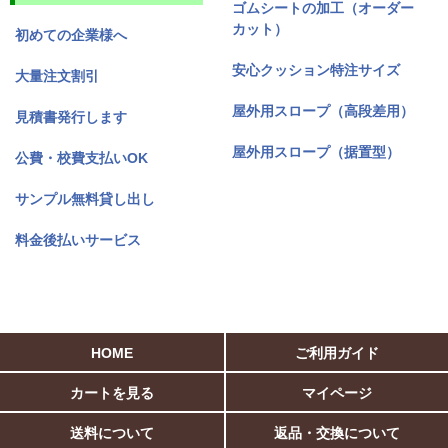
ゴムシートの加工（オーダー
カット）
初めての企業様へ
安心クッション特注サイズ
大量注文割引
屋外用スロープ（高段差用）
見積書発行します
屋外用スロープ（据置型）
公費・校費支払いOK
サンプル無料貸し出し
料金後払いサービス
HOME
ご利用ガイド
カートを見る
マイページ
送料について
返品・交換について