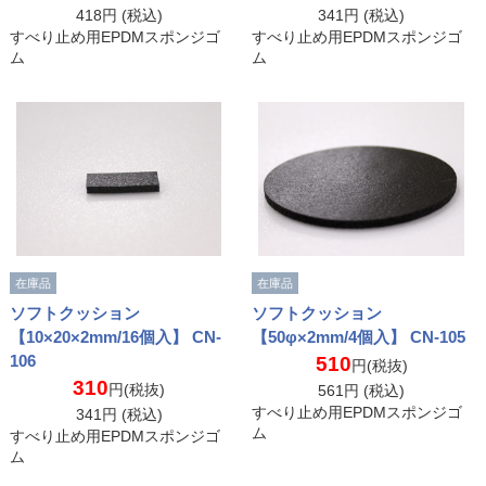
418
円 (税込)
341
円 (税込)
すべり止め用EPDMスポンジゴ
すべり止め用EPDMスポンジゴ
ム
ム
在庫品
在庫品
ソフトクッション
ソフトクッション
【10×20×2mm/16個入】 CN-
【50φ×2mm/4個入】 CN-105
106
510
円(税抜)
310
円(税抜)
561
円 (税込)
すべり止め用EPDMスポンジゴ
341
円 (税込)
ム
すべり止め用EPDMスポンジゴ
ム