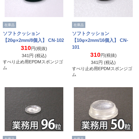
在庫品
在庫品
ソフトクッション
ソフトクッション
【20φ×2mm/8個入】 CN-102
【10φ×2mm/16個入】 CN-
101
310
円(税抜)
310
円(税抜)
341
円 (税込)
すべり止め用EPDMスポンジゴ
341
円 (税込)
ム
すべり止め用EPDMスポンジゴ
ム
在庫品
在庫品