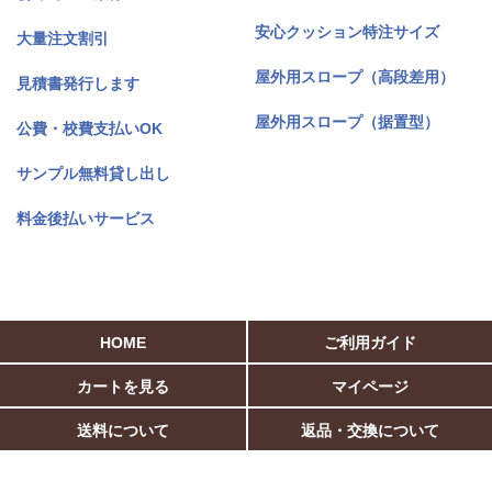
安心クッション特注サイズ
大量注文割引
屋外用スロープ（高段差用）
見積書発行します
屋外用スロープ（据置型）
公費・校費支払いOK
サンプル無料貸し出し
料金後払いサービス
HOME
ご利用ガイド
カートを見る
マイページ
送料について
返品・交換について