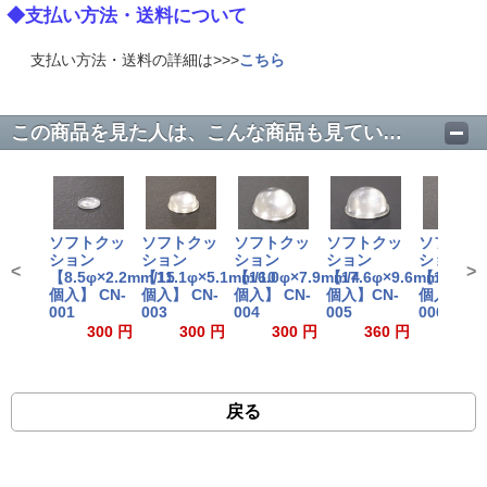
◆支払い方法・送料について
支払い方法・送料の詳細は>>>
こちら
この商品を見た人は、こんな商品も見ています。
ソフトクッ
ソフトクッ
ソフトクッ
ソフトクッ
ソフトク
ション
ション
ション
ション
ション
<
>
【8.5φ×2.2mm/15
【11.1φ×5.1mm/10
【16.0φ×7.9mm/4
【17.6φ×9.6mm/4
【12.7φ×
個入】 CN-
個入】 CN-
個入】 CN-
個入】CN-
個入】 CN
001
003
004
005
006
300 円
300 円
300 円
360 円
300
戻る