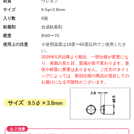
材質
ウレタン
サイズ
9.5φ×3.8mm
入り数
8個
粘着剤
合成粘着剤
硬度
約60〜70
使用上の注意
※使用温度は18度〜65度以内でご使用くださ
い。
2026年5月以降より順次、一部仕様が変更にな
り、表面の見た目、質感が若干変わります。形
状や材質に変更はありません。ご注文のタイミ
ングによっては、新旧仕様の商品が混在しての
お届けになる可能性がございます。