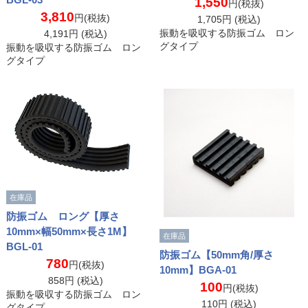
1,550
円(税抜)
3,810
円(税抜)
1,705
円 (税込)
振動を吸収する防振ゴム ロン
4,191
円 (税込)
グタイプ
振動を吸収する防振ゴム ロン
グタイプ
在庫品
防振ゴム ロング【厚さ
10mm×幅50mm×長さ1M】
在庫品
BGL-01
防振ゴム【50mm角/厚さ
780
円(税抜)
10mm】BGA-01
858
円 (税込)
100
円(税抜)
振動を吸収する防振ゴム ロン
110
円 (税込)
グタイプ