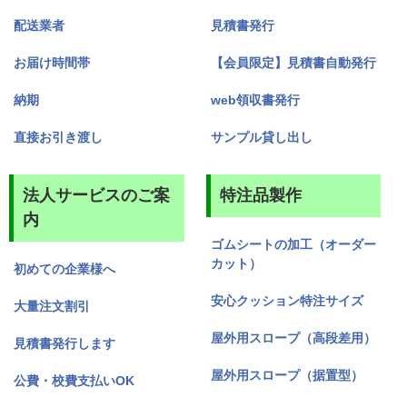
配送業者
見積書発行
お届け時間帯
【会員限定】見積書自動発行
納期
web領収書発行
直接お引き渡し
サンプル貸し出し
法人サービスのご案
特注品製作
内
ゴムシートの加工（オーダー
カット）
初めての企業様へ
安心クッション特注サイズ
大量注文割引
屋外用スロープ（高段差用）
見積書発行します
屋外用スロープ（据置型）
公費・校費支払いOK