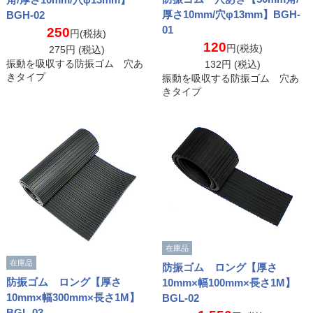
厚さ10mm/穴φ13mm】BGH-
BGH-02
01
250
円(税抜)
120
円(税抜)
275
円 (税込)
振動を吸収する防振ゴム 穴あ
132
円 (税込)
きタイプ
振動を吸収する防振ゴム 穴あ
きタイプ
在庫品
在庫品
防振ゴム ロング【厚さ
防振ゴム ロング【厚さ
10mm×幅100mm×長さ1M】
10mm×幅300mm×長さ1M】
BGL-02
BGL-03