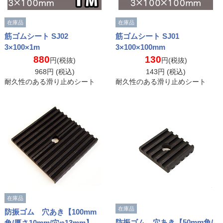
在庫品
在庫品
筋ゴムシート SJ02
筋ゴムシート SJ01
3×100×1m
3×100×100mm
880
130
円(税抜)
円(税抜)
968
円 (税込)
143
円 (税込)
耐久性のある滑り止めシート
耐久性のある滑り止めシート
在庫品
在庫品
防振ゴム 穴あき【100mm
防振ゴム 穴あき【50mm角/
角/厚さ10mm/穴φ13mm】