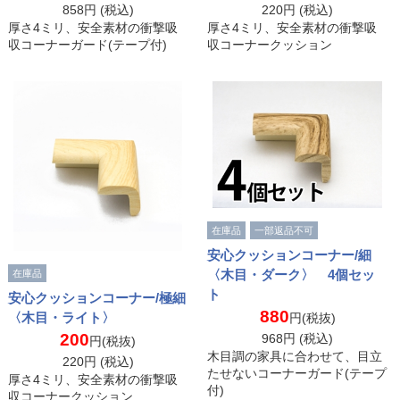
858
円 (税込)
220
円 (税込)
厚さ4ミリ、安全素材の衝撃吸
厚さ4ミリ、安全素材の衝撃吸
収コーナーガード(テープ付)
収コーナークッション
在庫品
一部返品不可
安心クッションコーナー/細
〈木目・ダーク〉 4個セッ
在庫品
ト
安心クッションコーナー/極細
880
〈木目・ライト〉
円(税抜)
200
968
円 (税込)
円(税抜)
木目調の家具に合わせて、目立
220
円 (税込)
たせないコーナーガード(テープ
厚さ4ミリ、安全素材の衝撃吸
付)
収コーナークッション