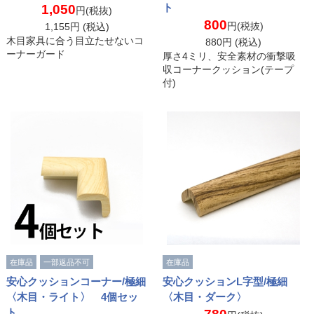
ト
1,050
円(税抜)
800
円(税抜)
1,155
円 (税込)
木目家具に合う目立たせないコ
880
円 (税込)
ーナーガード
厚さ4ミリ、安全素材の衝撃吸
収コーナークッション(テープ
付)
在庫品
一部返品不可
在庫品
安心クッションコーナー/極細
安心クッションL字型/極細
〈木目・ライト〉 4個セッ
〈木目・ダーク〉
ト