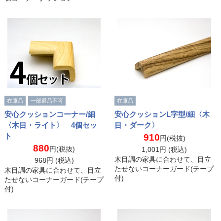
在庫品
一部返品不可
在庫品
安心クッションコーナー/細
安心クッションL字型/細〈木
〈木目・ライト〉 4個セッ
目・ダーク〉
ト
910
円(税抜)
880
円(税抜)
1,001
円 (税込)
木目調の家具に合わせて、目立
968
円 (税込)
たせないコーナーガード(テープ
木目調の家具に合わせて、目立
付)
たせないコーナーガード(テープ
付)