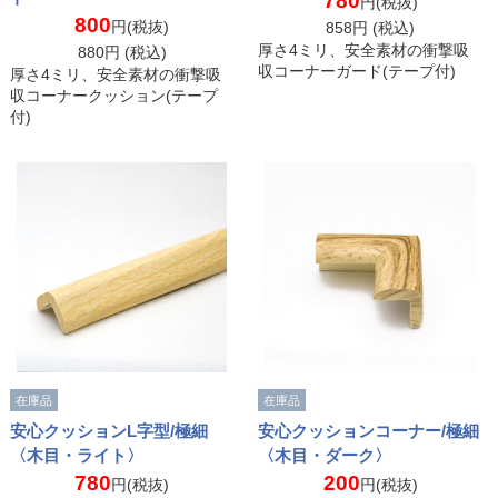
780
円(税抜)
800
円(税抜)
858
円 (税込)
厚さ4ミリ、安全素材の衝撃吸
880
円 (税込)
収コーナーガード(テープ付)
厚さ4ミリ、安全素材の衝撃吸
収コーナークッション(テープ
付)
在庫品
在庫品
安心クッションL字型/極細
安心クッションコーナー/極細
〈木目・ライト〉
〈木目・ダーク〉
780
200
円(税抜)
円(税抜)