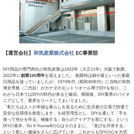
【運営会社】
和気産業株式会社
EC事業部
DIY用品の専門商社の和気産業は1922年（大正11年）大阪で創業。
2022年に
創業100周年
を迎えました。 創業時は鍋や釜といった家庭
日用品を扱っていましたが、1970年代（昭和40年代）に当時の和気
博史専務（二代目）がカナダのモントリオール博でDIYを知り、こ
れから日本ではDIYの時代が来ると確信。帰国後、DIY業界のパイオ
ニアとして、業界をリードしてまいりました。
「私たちは人々が幸福な暮らしを送るために生活者の立場で快適で
安全な住環境を創造します」を経営理念とし、DIYを通して「手を
使って何かを作る、補修する、自らのアイデアを形にする」という
DIYの基本、Do It Yourselfの心はそのままに、「喜びを共有する」
という新しい価値をさらに広げていき、これからもDIYの心を大切