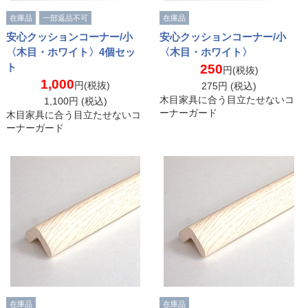
在庫品
一部返品不可
在庫品
安心クッションコーナー/小
安心クッションコーナー/小
〈木目・ホワイト〉4個セッ
〈木目・ホワイト〉
ト
250
円(税抜)
1,000
円(税抜)
275
円 (税込)
木目家具に合う目立たせないコ
1,100
円 (税込)
ーナーガード
木目家具に合う目立たせないコ
ーナーガード
在庫品
在庫品