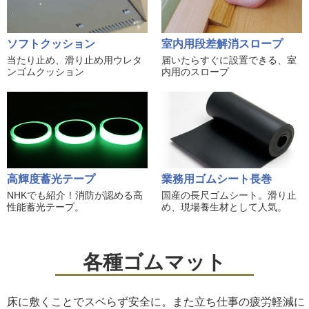
ソフトクッション
室内用段差解消スロープ
当たり止め、滑り止め用ウレタ
届いたらすぐに設置できる、室
ンゴムクッション
内用のスロープ
高輝度蓄光テープ
業務用ゴムシート長巻
NHKでも紹介！消防が認める高
国産の長尺ゴムシート。滑り止
性能蓄光テープ。
め、現場養生材として人気。
各種ゴムマット
床に敷くことでスベらず安全に。また立ち仕事の疲労軽減に