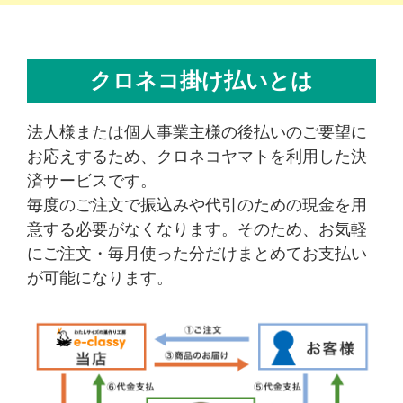
DIY用品の専門商社の和気産業は1922年（大正11年）大阪で創業。
2022年に
創業100周年
を迎えました。 創業時は鍋や釜といった家庭
クロネコ掛け払いとは
日用品を扱っていましたが、1970年代（昭和40年代）に当時の和気
博史専務（二代目）がカナダのモントリオール博でDIYを知り、こ
れから日本ではDIYの時代が来ると確信。帰国後、DIY業界のパイオ
法人様または個人事業主様の後払いのご要望に
ニアとして、業界をリードしてまいりました。
「私たちは人々が幸福な暮らしを送るために生活者の立場で快適で
お応えするため、クロネコヤマトを利用した決
安全な住環境を創造します」を経営理念とし、DIYを通して「手を
済サービスです。
使って何かを作る、補修する、自らのアイデアを形にする」という
毎度のご注文で振込みや代引のための現金を用
DIYの基本、Do It Yourselfの心はそのままに、「喜びを共有する」
意する必要がなくなります。そのため、お気軽
という新しい価値をさらに広げていき、これからもDIYの心を大切
にし、生活者の暮らしに寄り添いながら、和気産業は行動し続けま
にご注文・毎月使った分だけまとめてお支払い
す。
が可能になります。
運営会社案内
お問い合わせ
特定商取引法に基づく表記
プライバシーポリシー
Copyright © 2005- 2026 ゴム・クッション本舗 All rights reserved.