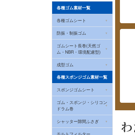
各種ゴム素材一覧
各種ゴムシート
環境配慮型ゴムシート
防振・制振ゴム
(RoHS2対応)
ハイパー防振ゴムマット
ゴムシート長巻(天然ゴ
NBRゴム(ニトリルゴム)
ム・NBR・環境配慮型)
防振ゴム
CRゴム(クロロプレン)
厚さ0.5mm
成型ゴム
ハイパー防振ゴムマット
ゴムストッパー
各種スポンジゴム素材一覧
天然ゴム
(洗濯機・冷蔵庫用)
厚さ1mm
防振クッションゴム(筒状)
スポンジゴムシート
クッションラバー
制振ゴム(ハネナイト)
厚さ2mm
ゴム栓
EPDMスポンジゴム
ゴム・スポンジ・シリコン
ウレタンゴム
W波ゴムクッション
厚さ3mm
ドラム巻
Oリング(オーリング・パッ
天然ゴム系スポンジゴム
マグネットゴム
防振・滑り止めゲル
厚さ5mm
キン)
トンネンルゴム
シャッター隙間ふさぎ
スリムフレックス(ポロン
EPDMゴム
厚さ0.2mm
戸当たりゴム・カーストッ
スポンジ)
シャッター取っ手
モルトフィルター