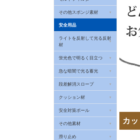
パー(ゴムクッション)
シリコンゴム
厚さ0.3mm
ウレタンフォーム
その他スポンジ素材
戸当たりゴム(Rohs対応)
ゴム素材用接着剤
カラーシート
安全用品
低反発ウレタンフォーム
当たりゴム・バンパーガー
天然ゴムシート 厚さ
ド
カラフルスポンジ
ライトを反射して光る反射
ウレタンチップクッション
0.5mm
材
カーストップ
カラーポリエチレンシート
環境配慮型スポンジゴム
天然ゴムシート 厚さ1mm
反射リフレクター
蛍光色で明るく目立つ
(RoHS2対応)
バックアップ材
天然ゴムシート 厚さ3mm
反射テープ
蛍光テープ
急な暗闇で光る蓄光
高耐久スポンジシート
天然ゴムシート 厚さ5mm
反射マグネットシート
蛍光マグネットシート
蓄光避難誘導ステッカー
段差解消スロープ
PEスポンジシート
天然ゴムシート 厚さ2mm
衣類・布用反射フィルム
光る!階段滑り止め
室内用段差解消スロープ
クッション材
滑り止めゴムシート
反射メッセージプレート
蓄光テープ
屋外用段差解消スロープ
安心クッション(コーナー
安全対策ポール
ガード)
ブチルゴム
カッ
反射腕章(腕バンド)
高輝度蓄光テープ
高段差スポンジスロープ
車止めやわらかゴムポール
その他素材
セーフティクッション
黒い反射
光る!階段滑り止め スーパ
ベルト付きポール
照明反射材
滑り止め