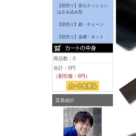
【切売り】滑り止めゴム
綿テープ
【切売り】安心クッション
はさみ込み型
【切売り】ゴムチューブ・
ナイロンテープ
スポンジチューブ・溝ゴム
【切売り】鎖・チェーン
マジクロス
鉄チェーン
【切売り】金網・ネット
ステンレスチェーン
亀甲金網
商品数：0
アルミチェーン
平織金網
合計：
0円
プラスチックチェーン
（割引後：0円）
店長紹介