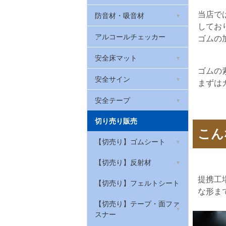
ーアルファ・フラッシュ
台車用やわらかバンパーク
ッション
カラープラポール
ソフトクッション
防音材・吸音材
当店で
貼ってはがせる蓄光テープ
してお
台車用グリップ
室内用階段すべり止め
吸音材「QonPET(キュー
アルコールチェッカー
ゴムの
オンペット)」
壁用プロテクター
屋外用すべり止めテープ
安全床マット
制振シート
ゴムの
やわらかグリップ
滑り止めシート
滑り止めクッションマッ
安全サイン
まずは
遮音シート
ト メガマット
ロボット掃除機の傷防止
厚手滑り止めシート
コーン標示カバー
安全テープ
吸音パッド・吸音フェルト
はがせるフェルトシート
やわらかトラテープ
切り売り販売
屋内用すべり止めテープ
コーンバー用サイン
アルミテープ
足腰マット
こん
屋内用ラインテープ ライ
【切売り】ゴムシート
お風呂用透明すべり止めテ
サインキャップ
ンプロ
ープ
グレーチング騒音防止
筋入ゴムマット
【切売り】天然ゴムシート
【切売り】反射材
反射標識ステッカー
屋内用安全対策トラテープ
私はすべりません
給気口の吸音材
作業ゴムマット(農道マッ
提携工
【切売り】NBRゴムシート
リフレクター
【切売り】フェルトシート
ト・軽トラック荷台マッ
穴あきコーン
な形ま
ト)
【切売り】環境配慮型ゴム
衣類・布用反射材
【切売り】テープ・面ファ
シート
スナー
水切り安全歩行マット