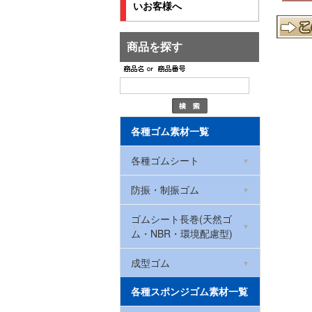
いお客様へ
商品を探す
各種ゴム素材一覧
各種ゴムシート
環境配慮型ゴムシート
防振・制振ゴム
(RoHS2対応)
ハイパー防振ゴムマット
ゴムシート長巻(天然ゴ
NBRゴム(ニトリルゴム)
ム・NBR・環境配慮型)
防振ゴム
CRゴム(クロロプレン)
厚さ0.5mm
成型ゴム
ハイパー防振ゴムマット
ゴムストッパー
各種スポンジゴム素材一覧
天然ゴム
(洗濯機・冷蔵庫用)
厚さ1mm