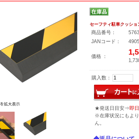
セーフティ駐車クッション〈
商品番号：
576
JANコード：
490
1,
価格 ：
1,73
購入数：
★発送日目安⇒
即
※在庫状況にもよ
ん。
◆返品について