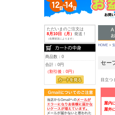
ただいまのご注文は
8月10日（月）
発送！
（在庫状況によります）
HOME
>
商品数：0
セーフ
合計：
0円
（割引後：0円）
目立つ
屋内
屋外