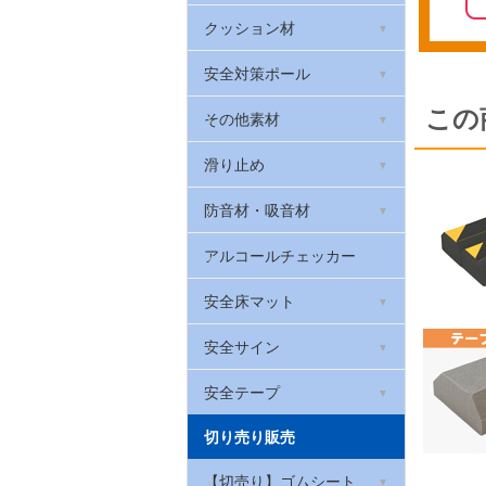
天然ゴムシート 厚さ2mm
衣類・布用反射フィルム
光る!階段滑り止め
室内用段差解消スロープ
クッション材
滑り止めゴムシート
反射メッセージプレート
蓄光テープ
屋外用段差解消スロープ
安心クッション(コーナー
安全対策ポール
ガード)
ブチルゴム
この
反射腕章(腕バンド)
高輝度蓄光テープ
高段差スポンジスロープ
車止めやわらかゴムポール
その他素材
セーフティクッション
黒い反射
光る!階段滑り止め スーパ
ベルト付きポール
照明反射材
滑り止め
ーアルファ・フラッシュ
台車用やわらかバンパーク
ッション
カラープラポール
ソフトクッション
防音材・吸音材
貼ってはがせる蓄光テープ
台車用グリップ
室内用階段すべり止め
吸音材「QonPET(キュー
アルコールチェッカー
オンペット)」
壁用プロテクター
屋外用すべり止めテープ
安全床マット
制振シート
やわらかグリップ
滑り止めシート
滑り止めクッションマッ
安全サイン
遮音シート
ト メガマット
ロボット掃除機の傷防止
厚手滑り止めシート
コーン標示カバー
安全テープ
吸音パッド・吸音フェルト
はがせるフェルトシート
やわらかトラテープ
切り売り販売
屋内用すべり止めテープ
コーンバー用サイン
アルミテープ
足腰マット
屋内用ラインテープ ライ
【切売り】ゴムシート
お風呂用透明すべり止めテ
サインキャップ