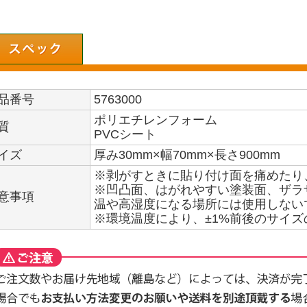
品番号
5763000
ポリエチレンフォーム
質
PVCシート
イズ
厚み30mm×幅70mm×長さ900mm
※剥がすときに貼り付け面を痛めたり
※凹凸面、はがれやすい塗装面、ザラザ
意事項
温や高湿度になる場所には使用しない
※環境温度により、±1%前後のサイ