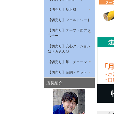
ンプロ
ープ
グレーチング騒音防止
筋入ゴムマット
【切売り】天然ゴムシート
【切売り】反射材
反射標識ステッカー
屋内用安全対策トラテープ
私はすべりません
給気口の吸音材
作業ゴムマット(農道マッ
【切売り】NBRゴムシート
リフレクター
【切売り】フェルトシート
ト・軽トラック荷台マッ
穴あきコーン
ト)
【切売り】環境配慮型ゴム
衣類・布用反射材
【切売り】テープ・面ファ
シート
スナー
水切り安全歩行マット
【切売り】滑り止めゴム
綿テープ
【切売り】安心クッション
はさみ込み型
【切売り】ゴムチューブ・
ナイロンテープ
スポンジチューブ・溝ゴム
【切売り】鎖・チェーン
マジクロス
鉄チェーン
【切売り】金網・ネット
ステンレスチェーン
亀甲金網
店長紹介
アルミチェーン
平織金網
プラスチックチェーン