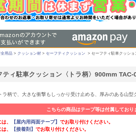
安全用品
>
クッション材
>
セーフティクッション
> セーフティ駐車クッション〈
ティ駐車クッション〈トラ柄〉900mm TAC-0
トラ柄で、大きな衝撃もしっかり受け止める、厚みのある山型
こちらの商品はテープ等は付属しており
には、
【屋内用両面テープ】
でお取り付けください。
には、
【接着剤】
でお取り付けください。