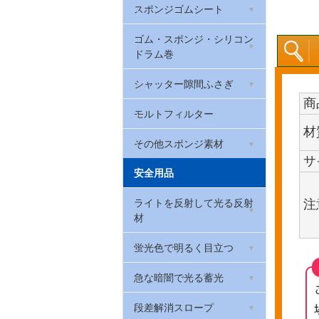
防振クッションゴム(筒状)
スポンジゴムシート
クッションラバー
制振ゴム(ハネナイト)
厚さ2mm
ゴム栓
EPDMスポンジゴム
ゴム・スポンジ・シリコン
ウレタンゴム
W波ゴムクッション
厚さ3mm
ドラム巻
Oリング(オーリング・パッ
天然ゴム系スポンジゴム
マグネットゴム
防振・滑り止めゲル
厚さ5mm
キン)
トンネンルゴム
シャッター隙間ふさぎ
スリムフレックス(ポロン
EPDMゴム
厚さ0.2mm
商
戸当たりゴム・カーストッ
スポンジ)
シャッター取っ手
モルトフィルター
パー(ゴムクッション)
シリコンゴム
厚さ0.3mm
材
ウレタンフォーム
その他スポンジ素材
戸当たりゴム(Rohs対応)
ゴム素材用接着剤
サ
カラーシート
安全用品
低反発ウレタンフォーム
当たりゴム・バンパーガー
天然ゴムシート 厚さ
ド
カラフルスポンジ
ライトを反射して光る反射
ウレタンチップクッション
0.5mm
注
材
カーストップ
カラーポリエチレンシート
環境配慮型スポンジゴム
天然ゴムシート 厚さ1mm
反射リフレクター
蛍光色で明るく目立つ
(RoHS2対応)
バックアップ材
天然ゴムシート 厚さ3mm
反射テープ
蛍光テープ
急な暗闇で光る蓄光
高耐久スポンジシート
天然ゴムシート 厚さ5mm
反射マグネットシート
蛍光マグネットシート
蓄光避難誘導ステッカー
段差解消スロープ
PEスポンジシート