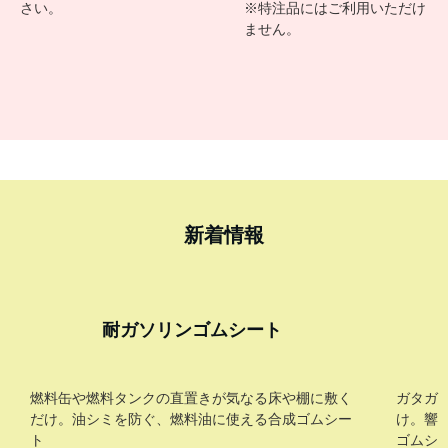
見積作成無料
公費/校費払い
各書類 対応
対応
会社の提出用、とりあえず金
教育機関（公立学校・学校法
額が知りたいなど、電話・
人）および公共機関におかれ
LINE・メール・FAXにてご連
るご注文にご利用いただけま
絡いただければすぐに作成い
す。
たします。
お取引に必要な書類、専用書
専用書式でも対応しますの
式等もお申し付けくだされば
で、お気軽にお申し付けくだ
対応します。
さい。
※特注品にはご利用いただけ
ません。
新着情報