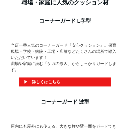
ト
▶ 詳しくはこちら
新着情報
屋外用クッション材「安心クッション波型Lサイズ」に、す
くに取り付けできる両面テープつき販売開始
2025年 09月 24日
スポンジゴムも欲しいサイズで注文OK!「高耐久スポン
ジ」または「低反発ウレタン」でまずはお見積もりから
2025年 04月 07日
もっとみる(＋3件)