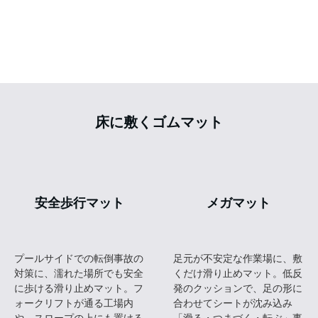
時にドアが当たっても、車をキズ付けない。目立ちやすい
トラ柄、壁に馴染むグレーの2色から使う場所に合わせて選
べます。
▶ 詳しくはこちら
ソフトクッション
当り止め、戸当り、涙目とも呼ばれるクッションゴム。ド
アや引き戸の当り止め、機材のスベリ止めや商品の部材と
しても使われています。単品売りからお得な業務用パッ
ク・業務用シートもご用意！