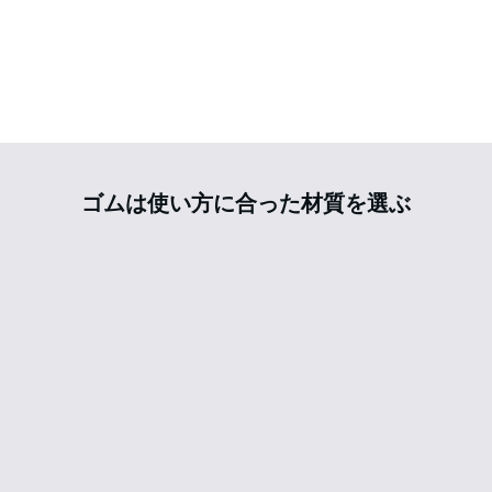
1
2
3
4
5
6
7
ゴムは使い方に合った材質を選ぶ