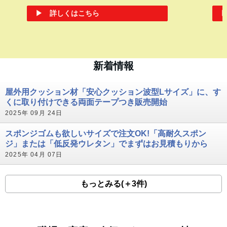
耐ガソリンゴムシート
ガタガ
け。響
ゴムシ
燃料缶や燃料タンクの直置きが気なる床や棚に敷く
だけ。油シミを防ぐ、燃料油に使える合成ゴムシー