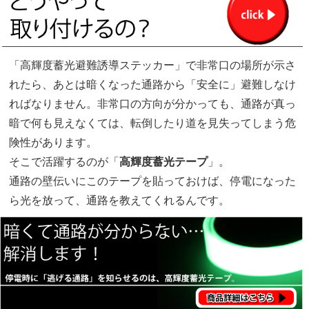
「高輝度蓄光避難誘導ステッカー」で非常口の場所が示さ
れたら、あとは暗くなった通路から「安全に」避難しなけ
ればなりません。非常口の方向が分かっても、通路が真っ
暗で何も見えなくては、転倒したり道を見失ってしまう危
険性があります。
そこで活躍するのが「
高輝度蓄光テープ
」。
通路の壁伝いにこのテープを貼っておけば、停電になった
ら光を放って、通路を教えてくれるんです。