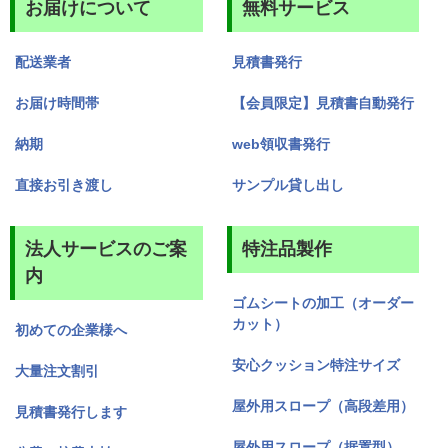
お届けについて
無料サービス
配送業者
見積書発行
お届け時間帯
【会員限定】見積書自動発行
納期
web領収書発行
直接お引き渡し
サンプル貸し出し
法人サービスのご案
特注品製作
内
ゴムシートの加工（オーダー
カット）
初めての企業様へ
安心クッション特注サイズ
大量注文割引
屋外用スロープ（高段差用）
見積書発行します
屋外用スロープ（据置型）