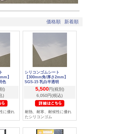
価格順
新着順
ト
シリコンゴムシート
2mm】
【300mm角/厚さ2mm】
透明色
SGS-15 乳白半透明
5,500
別)
円(税別)
込)
6,050円(税込)
性に優れ
耐熱、耐寒、耐候性に優れ
たシリコンゴム