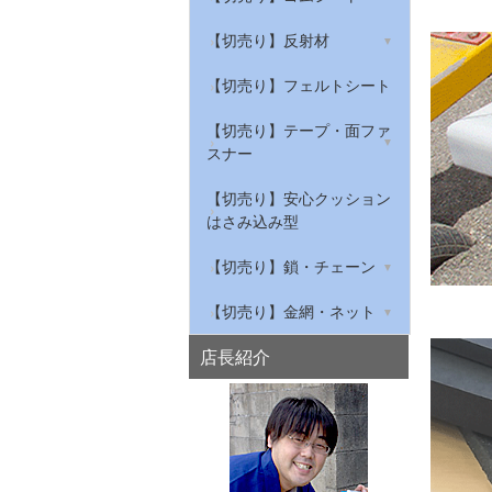
ンプロ
ープ
グレーチング騒音防止
筋入ゴムマット
【切売り】天然ゴムシート
【切売り】反射材
反射標識ステッカー
屋内用安全対策トラテープ
私はすべりません
給気口の吸音材
作業ゴムマット(農道マッ
【切売り】NBRゴムシート
リフレクター
【切売り】フェルトシート
ト・軽トラック荷台マッ
穴あきコーン
ト)
【切売り】環境配慮型ゴム
衣類・布用反射材
【切売り】テープ・面ファ
シート
スナー
水切り安全歩行マット
【切売り】滑り止めゴム
綿テープ
【切売り】安心クッション
はさみ込み型
【切売り】ゴムチューブ・
ナイロンテープ
スポンジチューブ・溝ゴム
【切売り】鎖・チェーン
マジクロス
鉄チェーン
【切売り】金網・ネット
ステンレスチェーン
亀甲金網
店長紹介
アルミチェーン
平織金網
プラスチックチェーン