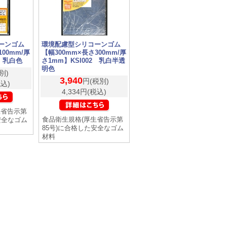
ーンゴム
環境配慮型シリコーンゴム
100mm/厚
【幅300mm×長さ300mm/厚
3 乳白色
さ1mm】KSI002 乳白半透
明色
別)
3,940
円(税別)
税込)
4,334円(税込)
生省告示第
食品衛生規格(厚生省告示第
安全なゴム
85号)に合格した安全なゴム
材料