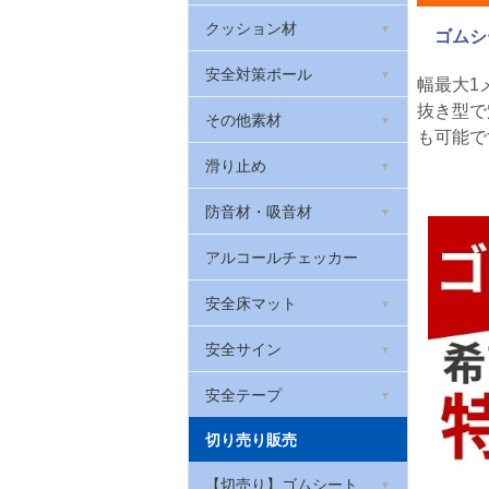
天然ゴムシート 厚さ2mm
衣類・布用反射フィルム
光る!階段滑り止め
室内用段差解消スロープ
クッション材
ゴムシ
滑り止めゴムシート
反射メッセージプレート
蓄光テープ
屋外用段差解消スロープ
安心クッション(コーナー
安全対策ポール
幅最大1
ガード)
ブチルゴム
抜き型で
反射腕章(腕バンド)
高輝度蓄光テープ
高段差スポンジスロープ
車止めやわらかゴムポール
その他素材
も可能で
セーフティクッション
黒い反射
光る!階段滑り止め スーパ
ベルト付きポール
照明反射材
滑り止め
ーアルファ・フラッシュ
台車用やわらかバンパーク
ッション
カラープラポール
ソフトクッション
防音材・吸音材
貼ってはがせる蓄光テープ
台車用グリップ
室内用階段すべり止め
吸音材「QonPET(キュー
アルコールチェッカー
オンペット)」
壁用プロテクター
屋外用すべり止めテープ
安全床マット
制振シート
やわらかグリップ
滑り止めシート
滑り止めクッションマッ
安全サイン
遮音シート
ト メガマット
ロボット掃除機の傷防止
厚手滑り止めシート
コーン標示カバー
安全テープ
吸音パッド・吸音フェルト
はがせるフェルトシート
やわらかトラテープ
切り売り販売
屋内用すべり止めテープ
コーンバー用サイン
アルミテープ
足腰マット
屋内用ラインテープ ライ
【切売り】ゴムシート
お風呂用透明すべり止めテ
サインキャップ