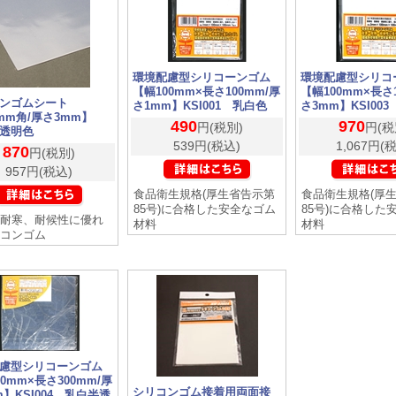
環境配慮型シリコーンゴム
環境配慮型シリコ
【幅100mm×長さ100mm/厚
【幅100mm×長さ
ンゴムシート
さ1mm】KSI001 乳白色
さ3mm】KSI00
0mm角/厚さ3mm】
490
970
円(税別)
円(税
透明色
539円(税込)
1,067円(
870
円(税別)
957円(税込)
食品衛生規格(厚生省告示第
食品衛生規格(厚
85号)に合格した安全なゴム
85号)に合格した
耐寒、耐候性に優れ
材料
材料
コンゴム
慮型シリコーンゴム
0mm×長さ300mm/厚
シリコンゴム接着用両面接
m】KSI004 乳白半透