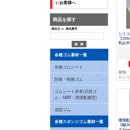
いお客様へ
商品を探す
シリコ
【10
乳白半
各種ゴム素材一覧
各種ゴムシート
耐熱、
たシリ
環境配慮型ゴムシート
防振・制振ゴム
(RoHS2対応)
ハイパー防振ゴムマット
ゴムシート長巻(天然ゴ
NBRゴム(ニトリルゴム)
ム・NBR・環境配慮型)
防振ゴム
CRゴム(クロロプレン)
厚さ0.5mm
成型ゴム
ハイパー防振ゴムマット
環境配
ゴムストッパー
各種スポンジゴム素材一覧
天然ゴム
(洗濯機・冷蔵庫用)
厚さ1mm
【幅30
さ3m