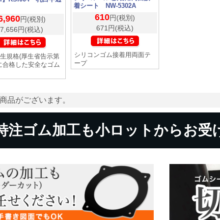
着シート NW-5302A
610
6,960
円(税別)
円(税別)
671円(税込)
7,656円(税込)
シリコンゴム接着用両面テ
生規格(厚生省告示第
ープ
)に合格した安全なゴム
商品がございます。
特注ゴム加工も小ロットからお受