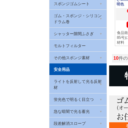
防振クッションゴム(筒状)
スポンジゴムシート
クッションラバー
制振ゴム(ハネナイト)
厚さ2mm
明色
ゴム栓
EPDMスポンジゴム
ゴム・スポンジ・シリコン
ウレタンゴム
W波ゴムクッション
厚さ3mm
ドラム巻
Oリング(オーリング・パッ
天然ゴム系スポンジゴム
マグネットゴム
防振・滑り止めゲル
厚さ5mm
キン)
食品衛
トンネンルゴム
シャッター隙間ふさぎ
85号
スリムフレックス(ポロン
EPDMゴム
厚さ0.2mm
材料
戸当たりゴム・カーストッ
スポンジ)
シャッター取っ手
モルトフィルター
パー(ゴムクッション)
シリコンゴム
厚さ0.3mm
ウレタンフォーム
その他スポンジ素材
10
件の
戸当たりゴム(Rohs対応)
ゴム素材用接着剤
カラーシート
安全用品
低反発ウレタンフォーム
当たりゴム・バンパーガー
天然ゴムシート 厚さ
ド
カラフルスポンジ
ライトを反射して光る反射
ウレタンチップクッション
0.5mm
材
カーストップ
カラーポリエチレンシート
環境配慮型スポンジゴム
天然ゴムシート 厚さ1mm
反射リフレクター
蛍光色で明るく目立つ
(RoHS2対応)
バックアップ材
天然ゴムシート 厚さ3mm
反射テープ
蛍光テープ
急な暗闇で光る蓄光
高耐久スポンジシート
天然ゴムシート 厚さ5mm
反射マグネットシート
蛍光マグネットシート
蓄光避難誘導ステッカー
段差解消スロープ
PEスポンジシート