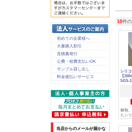
10
件の
初めての企業様へ
大量購入割引
見積書発行
公費・校費支払いOK
サンプル貸し出し
シリコ
【10
料金後払いサービス
SGS-
耐熱、
たシリ
当店からのメールが届かな