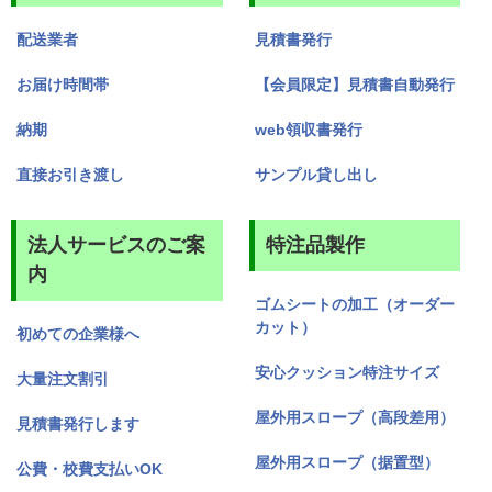
配送業者
見積書発行
お届け時間帯
【会員限定】見積書自動発行
納期
web領収書発行
直接お引き渡し
サンプル貸し出し
法人サービスのご案
特注品製作
内
ゴムシートの加工（オーダー
カット）
初めての企業様へ
安心クッション特注サイズ
大量注文割引
屋外用スロープ（高段差用）
見積書発行します
屋外用スロープ（据置型）
公費・校費支払いOK