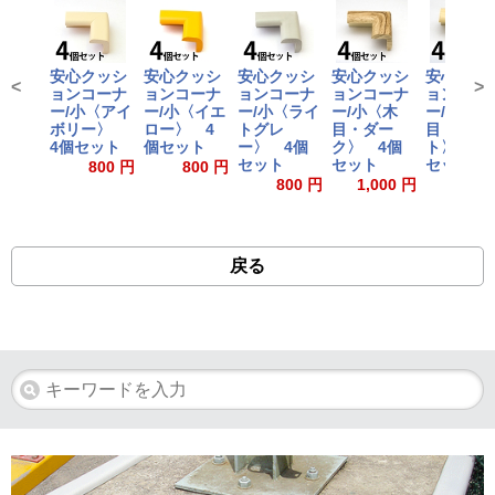
安心クッシ
安心クッシ
安心クッシ
安心クッシ
安心クッ
<
>
ョンコーナ
ョンコーナ
ョンコーナ
ョンコーナ
ョンコー
ー/小〈アイ
ー/小〈イエ
ー/小〈ライ
ー/小〈木
ー/小〈木
ボリー〉
ロー〉 4
トグレ
目・ダー
目・ライ
4個セット
個セット
ー〉 4個
ク〉 4個
ト〉 4
セット
セット
セット
800 円
800 円
800 円
1,000 円
1,000
戻る