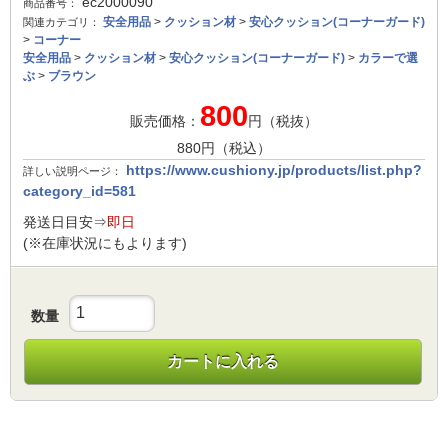
ec2000090
商品番号：
安全用品
>
クッション材
>
安心クッション(コーナーガード)
関連カテゴリ：
>
コーナー
安全用品
>
クッション材
>
安心クッション(コーナーガード)
>
カラーで選
ぶ
>
ブラウン
800
販売価格：
円（税抜）
880
円（税込）
https://www.cushiony.jp/products/list.php?
詳しい説明ページ：
category_id=581
発送日目安⇒
即日
(※在庫状況にもよります)
数量
カートに入れる