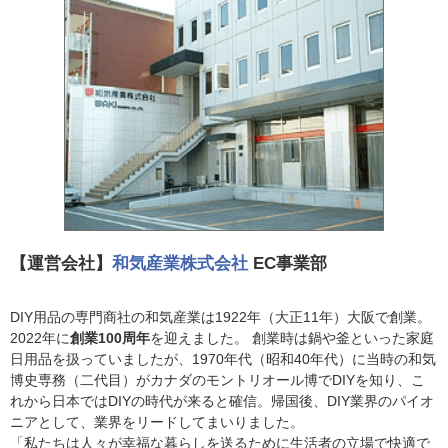
【運営会社】
和気産業株式会社
EC事業部
DIY用品の専門商社の和気産業は1922年（大正11年）大阪で創業。
2022年に
創業100周年
を迎えました。 創業時は鍋や釜といった家庭
日用品を扱っていましたが、1970年代（昭和40年代）に当時の和気
博史専務（二代目）がカナダのモントリオール博でDIYを知り、こ
れから日本ではDIYの時代が来ると確信。帰国後、DIY業界のパイオ
ニアとして、業界をリードしてまいりました。
「私たちは人々が幸福な暮らしを送るために生活者の立場で快適で