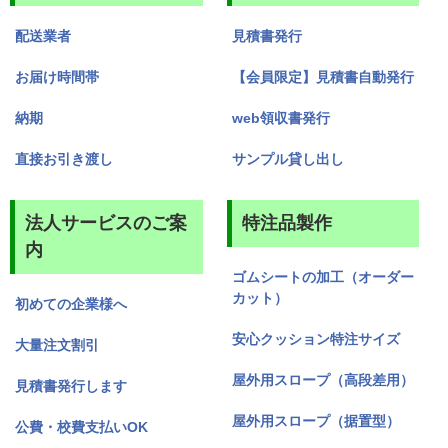
配送業者
見積書発行
お届け時間帯
【会員限定】見積書自動発行
納期
web領収書発行
直接お引き渡し
サンプル貸し出し
法人サービスのご案
特注品製作
内
ゴムシートの加工（オーダー
カット）
初めての企業様へ
安心クッション特注サイズ
大量注文割引
屋外用スロープ（高段差用）
見積書発行します
屋外用スロープ（据置型）
公費・校費支払いOK