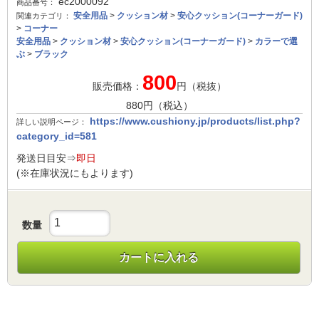
ec2000092
商品番号：
安全用品
>
クッション材
>
安心クッション(コーナーガード)
関連カテゴリ：
>
コーナー
安全用品
>
クッション材
>
安心クッション(コーナーガード)
>
カラーで選
ぶ
>
ブラック
800
販売価格：
円（税抜）
880
円（税込）
https://www.cushiony.jp/products/list.php?
詳しい説明ページ：
category_id=581
発送日目安⇒
即日
(※在庫状況にもよります)
数量
カートに入れる