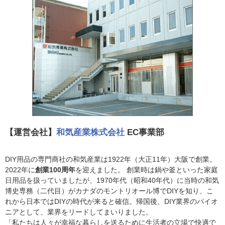
【運営会社】
和気産業株式会社
EC事業部
DIY用品の専門商社の和気産業は1922年（大正11年）大阪で創業。
2022年に
創業100周年
を迎えました。 創業時は鍋や釜といった家庭
日用品を扱っていましたが、1970年代（昭和40年代）に当時の和気
博史専務（二代目）がカナダのモントリオール博でDIYを知り、こ
れから日本ではDIYの時代が来ると確信。帰国後、DIY業界のパイオ
ニアとして、業界をリードしてまいりました。
「私たちは人々が幸福な暮らしを送るために生活者の立場で快適で