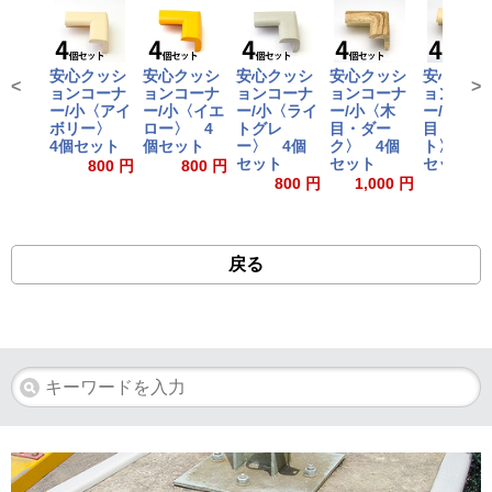
安心クッシ
安心クッシ
安心クッシ
安心クッシ
安心クッ
<
>
ョンコーナ
ョンコーナ
ョンコーナ
ョンコーナ
ョンコー
ー/小〈アイ
ー/小〈イエ
ー/小〈ライ
ー/小〈木
ー/小〈木
ボリー〉
ロー〉 4
トグレ
目・ダー
目・ライ
4個セット
個セット
ー〉 4個
ク〉 4個
ト〉 4
セット
セット
セット
800 円
800 円
800 円
1,000 円
1,000
戻る